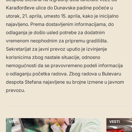
Karađorđeve ulice do Dunavske padine počeće u
utorak, 21. aprila, umesto 15. aprila, kako je inicijalno
najavljeno. Prema dostavljenim informacijama, do
odlaganja je došlo usled potrebe za dodatnim
vremenom neophodnim za pripremu gradilišta.
Sekretarijat za javni prevoz uputio je izvinjenje
korisnicima zbog nastale situacije, odnosno
nemogućnosti da se pravovremeno podeli informacija
o odlaganju početka radova. Zbog radova u Bulevaru
despota Stefana najavljene su brojne izmene u javnom
prevozu.
VESTI
VESTI