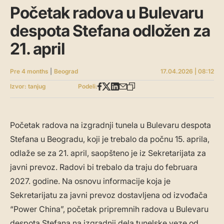
Početak radova u Bulevaru
despota Stefana odložen za
21. april
Pre 4 months
|
Beograd
17.04.2026 | 08:12
Izvor: tanjug
Podeli:
Početak radova na izgradnji tunela u Bulevaru despota
Stefana u Beogradu, koji je trebalo da počnu 15. aprila,
odlaže se za 21. april, saopšteno je iz Sekretarijata za
javni prevoz. Radovi bi trebalo da traju do februara
2027. godine. Na osnovu informacije koja je
Sekretarijatu za javni prevoz dostavljena od izvođača
“Power China”, početak pripremnih radova u Bulevaru
despota Stefana na izgradnji dela tunelske veze od