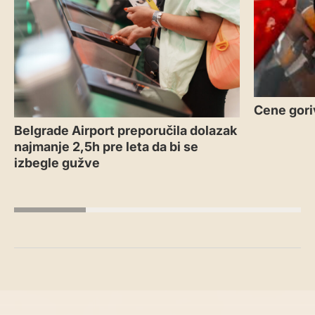
Cene gori
Belgrade Airport preporučila dolazak
najmanje 2,5h pre leta da bi se
izbegle gužve