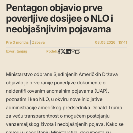
Pentagon objavio prve
poverljive dosijee o NLO i
neobjašnjivim pojavama
Pre 3 months
|
Zabava
08.05.2026 | 15:41
Izvor: tanjug
Podeli:
Ministarstvo odbrane Sjedinjenih Američkih Država
objavilo je prve ranije poverljive dokumente o
neidentifikovanim anomalnim pojavama (UAP),
poznatim i kao NLO, u okviru nove inicijative
administracije američkog predsednika Donald Trump
za veću transparentnost o mogućem postojanju
vanzemaljskog života i neobjašnjenih pojava. Kako se
navodi u saopštenju Ministarstva, dokumenta su