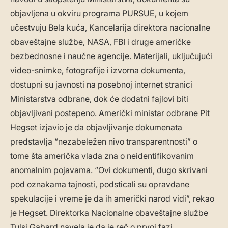
objavljena u okviru programa PURSUE, u kojem
učestvuju Bela kuća, Kancelarija direktora nacionalne
obaveštajne službe, NASA, FBI i druge američke
bezbednosne i naučne agencije. Materijali, uključujući
video-snimke, fotografije i izvorna dokumenta,
dostupni su javnosti na posebnoj internet stranici
Ministarstva odbrane, dok će dodatni fajlovi biti
objavljivani postepeno. Američki ministar odbrane Pit
Hegset izjavio je da objavljivanje dokumenata
predstavlja “nezabeležen nivo transparentnosti” o
tome šta američka vlada zna o neidentifikovanim
anomalnim pojavama. “Ovi dokumenti, dugo skrivani
pod oznakama tajnosti, podsticali su opravdane
spekulacije i vreme je da ih američki narod vidi”, rekao
je Hegset. Direktorka Nacionalne obaveštajne službe
Tulsi Gabard navela je da je reč o prvoj fazi