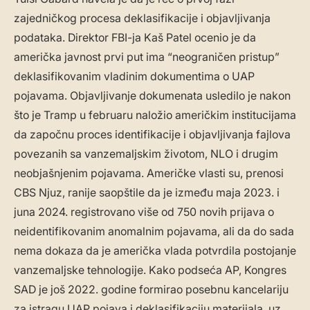
zajedničkog procesa deklasifikacije i objavljivanja
podataka. Direktor FBI-ja Kaš Patel ocenio je da
američka javnost prvi put ima “neograničen pristup”
deklasifikovanim vladinim dokumentima o UAP
pojavama. Objavljivanje dokumenata usledilo je nakon
što je Tramp u februaru naložio američkim institucijama
da započnu proces identifikacije i objavljivanja fajlova
povezanih sa vanzemaljskim životom, NLO i drugim
neobjašnjenim pojavama. Američke vlasti su, prenosi
CBS Njuz, ranije saopštile da je između maja 2023. i
juna 2024. registrovano više od 750 novih prijava o
neidentifikovanim anomalnim pojavama, ali da do sada
nema dokaza da je američka vlada potvrdila postojanje
vanzemaljske tehnologije. Kako podseća AP, Kongres
SAD je još 2022. godine formirao posebnu kancelariju
za istragu UAP pojava i deklasifikaciju materijala, uz