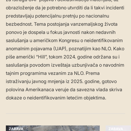
obrazloženje da je potrebno utvrditi da li takvi incidenti
predstavljaju potencijalnu pretnju po nacionalnu
bezbednost. Tema postojanja vanzemaljskog života
ponovo je dospela u fokus javnosti nakon nedavnih
saslušanja u američkom Kongresu o neidentifikovanim
anomalnim pojavama (UAP), poznatijim kao NLO. Kako
piše američki “Hill”, tokom 2024. godine održana su i
saslušanja povodom izveštaja uzbunjivača o navodnim
tajnim programima vezanim za NLO. Prema
istraživanju javnog mnjenja iz 2025. godine, gotovo
polovina Amerikanaca veruje da savezna vlada skriva
dokaze o neidentifikovanim letećim objektima.
ZABAVA
ZABAVA