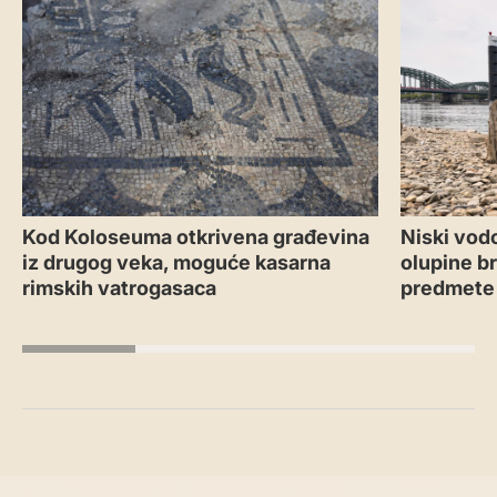
Kod Koloseuma otkrivena građevina
Niski vodo
iz drugog veka, moguće kasarna
olupine b
rimskih vatrogasaca
predmete