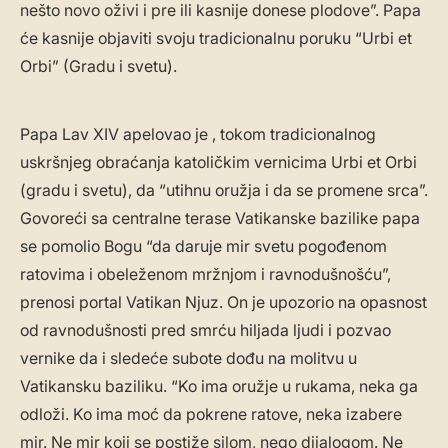
nešto novo oživi i pre ili kasnije donese plodove”. Papa
će kasnije objaviti svoju tradicionalnu poruku “Urbi et
Orbi” (Gradu i svetu).
Papa Lav XIV apelovao je , tokom tradicionalnog
uskršnjeg obraćanja katoličkim vernicima Urbi et Orbi
(gradu i svetu), da “utihnu oružja i da se promene srca”.
Govoreći sa centralne terase Vatikanske bazilike papa
se pomolio Bogu “da daruje mir svetu pogođenom
ratovima i obeleženom mržnjom i ravnodušnošću”,
prenosi portal Vatikan Njuz. On je upozorio na opasnost
od ravnodušnosti pred smrću hiljada ljudi i pozvao
vernike da i sledeće subote dođu na molitvu u
Vatikansku baziliku. “Ko ima oružje u rukama, neka ga
odloži. Ko ima moć da pokrene ratove, neka izabere
mir. Ne mir koji se postiže silom, nego dijalogom. Ne