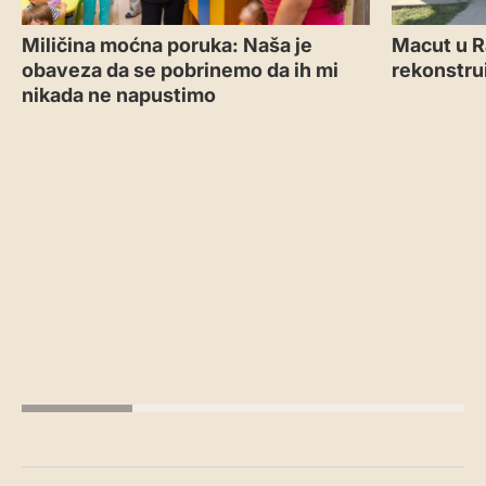
Miličina moćna poruka: Naša je
Macut u R
obaveza da se pobrinemo da ih mi
rekonstru
nikada ne napustimo