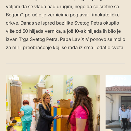
voljom da se vlada nad drugim, nego da se sretne sa
Bogom”, poručio je vernicima poglavar rimokatoličke
crkve. Danas se ispred bazilike Svetog Petra okupilo
više od 50 hiljada vernika, a još 10-ak hiljada ih bilo je
izvan Trga Svetog Petra. Papa Lav XIV ponovo se molio
za mir i preobraćenje koji se rađa iz srca i odatle cveta.
VESTI
DRUŠTVO