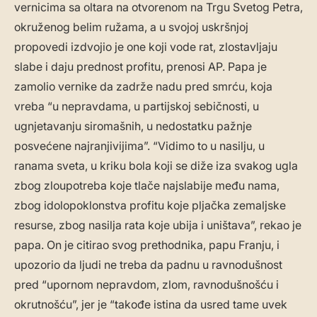
vernicima sa oltara na otvorenom na Trgu Svetog Petra,
okruženog belim ružama, a u svojoj uskršnjoj
propovedi izdvojio je one koji vode rat, zlostavljaju
slabe i daju prednost profitu, prenosi AP. Papa je
zamolio vernike da zadrže nadu pred smrću, koja
vreba “u nepravdama, u partijskoj sebičnosti, u
ugnjetavanju siromašnih, u nedostatku pažnje
posvećene najranjivijima”. “Vidimo to u nasilju, u
ranama sveta, u kriku bola koji se diže iza svakog ugla
zbog zloupotreba koje tlače najslabije među nama,
zbog idolopoklonstva profitu koje pljačka zemaljske
resurse, zbog nasilja rata koje ubija i uništava”, rekao je
papa. On je citirao svog prethodnika, papu Franju, i
upozorio da ljudi ne treba da padnu u ravnodušnost
pred “upornom nepravdom, zlom, ravnodušnošću i
okrutnošću”, jer je “takođe istina da usred tame uvek