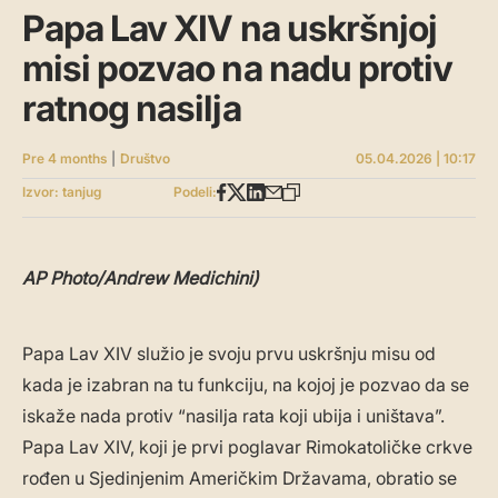
Papa Lav XIV na uskršnjoj
misi pozvao na nadu protiv
ratnog nasilja
Pre 4 months
|
Društvo
05.04.2026 | 10:17
Izvor: tanjug
Podeli:
AP Photo/Andrew Medichini)
Papa Lav XIV služio je svoju prvu uskršnju misu od
kada je izabran na tu funkciju, na kojoj je pozvao da se
iskaže nada protiv “nasilja rata koji ubija i uništava”.
Papa Lav XIV, koji je prvi poglavar Rimokatoličke crkve
rođen u Sjedinjenim Američkim Državama, obratio se