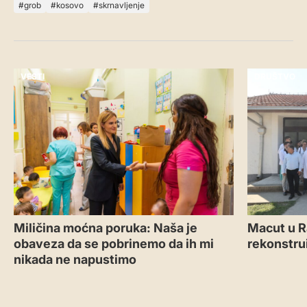
grob
kosovo
skrnavljenje
VESTI
DRUŠTVO
Miličina moćna poruka: Naša je
Macut u R
obaveza da se pobrinemo da ih mi
rekonstru
nikada ne napustimo