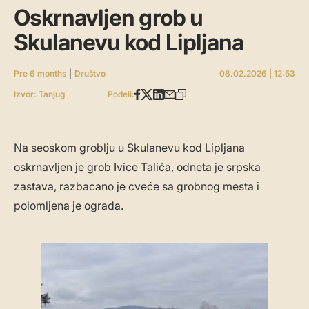
Oskrnavljen grob u
Skulanevu kod Lipljana
Pre 6 months
|
Društvo
08.02.2026 | 12:53
Izvor: Tanjug
Podeli:
Na seoskom groblju u Skulanevu kod Lipljana
oskrnavljen je grob Ivice Talića, odneta je srpska
zastava, razbacano je cveće sa grobnog mesta i
polomljena je ograda.