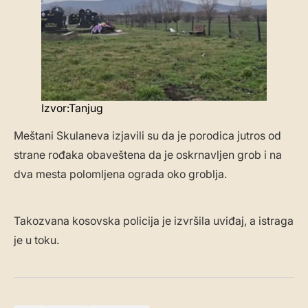
Izvor:Tanjug
Meštani Skulaneva izjavili su da je porodica jutros od
strane rođaka obaveštena da je oskrnavljen grob i na
dva mesta polomljena ograda oko groblja.
Takozvana kosovska policija je izvršila uviđaj, a istraga
je u toku.