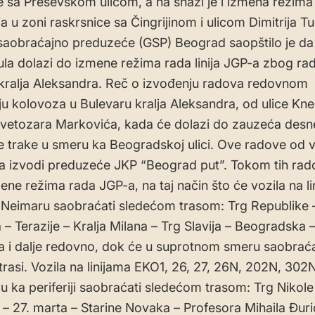
e sa Preševskom ulicom, a na snazi je i izmena režima
a u zoni raskrsnice sa Čingrijinom i ulicom Dimitrija T
aobraćajno preduzeće (GSP) Beograd saopštilo je da
jula dolazi do izmene režima rada linija JGP-a zbog ra
kralja Aleksandra. Reč o izvođenju radova redovnom
u kolovoza u Bulevaru kralja Aleksandra, od ulice Kn
Svetozara Markovića, kada će dolazi do zauzeća desn
 trake u smeru ka Beogradskoj ulici. Ove radove od 
a izvodi preduzeće JKP “Beograd put”. Tokom tih rad
ne režima rada JGP-a, na taj način što će vozila na lin
Neimaru saobraćati sledećom trasom: Trg Republike 
 – Terazije – Kralja Milana – Trg Slavija – Beogradska 
 i dalje redovno, dok će u suprotnom smeru saobraća
trasi. Vozila na linijama EKO1, 26, 27, 26N, 202N, 302
u ka periferiji saobraćati sledećom trasom: Trg Nikole
– 27. marta – Starine Novaka – Profesora Mihaila Đuri