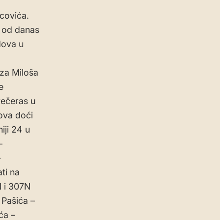
ucovića.
 od danas
dova u
eza Miloša
e
večeras u
ova doći
iji 24 u
–
–
ti na
N i 307N
 Pašića –
ća –