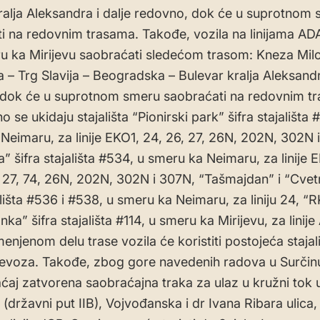
ralja Aleksandra i dalje redovno, dok će u suprotnom
i na redovnim trasama. Takođe, vozila na linijama ADA
u ka Mirijevu saobraćati sledećom trasom: Kneza Mil
 – Trg Slavija – Beogradska – Bulevar kralja Aleksandra
dok će u suprotnom smeru saobraćati na redovnim t
 se ukidaju stajališta “Pionirski park” šifra stajališta 
Neimaru, za linije EKO1, 24, 26, 27, 26N, 202N, 302N 
” šifra stajališta #534, u smeru ka Neimaru, za linije
, 27, 74, 26N, 202N, 302N i 307N, “Tašmajdan” i “Cvetn
ališta #536 i #538, u smeru ka Neimaru, za liniju 24, “R
a” šifra stajališta #114, u smeru ka Mirijevu, za linije
enjenom delu trase vozila će koristiti postojeća stajal
evoza. Takođe, zbog gore navedenih radova u Surčin
ćaj zatvorena saobraćajna traka za ulaz u kružni tok u
 (državni put IIB), Vojvođanska i dr Ivana Ribara ulica