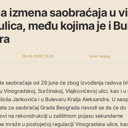
a izmena saobraćaja u v
lica, među kojima je i Bul
ra
29.06.2026 | 16:20
Izvor: tanjug
a saobraćaja od 29.juna će zbog izvođenja radova bit
 Vinogradskoj, Surčinskoj, Vlajkovićevoj ulici, kao i u u
Miloša Jankovića i u Bulevaru Kralja Aleksandra. U sao
jata za saobraćaj Grada Beograda navodi se da će do 3
adovi na rekonstrukciji u zaštitnom pojasu sekundarne
 mreže u postojećoj regulaciji Vinogradske ulice, kao