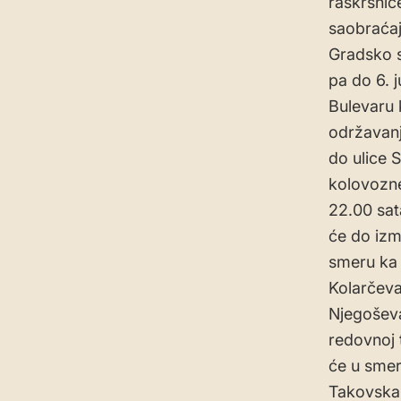
raskrsnic
saobraćaj
Gradsko s
pa do 6. 
Bulevaru 
održavanj
do ulice 
kolovozne
22.00 sat
će do izme
smeru ka 
Kolarčeva
Njegoševa
redovnoj 
će u smer
Takovska 