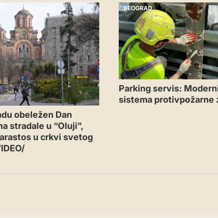
BEOGRAD
Parking servis: Moderni
sistema protivpožarne 
adu obeležen Dan
a stradale u “Oluji”,
arastos u crkvi svetog
VIDEO/