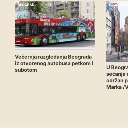
BEOGRAD
BEOGRAD
Večernja razgledanja Beograda
iz otvorenog autobusa petkom i
U Beogr
subotom
sećanja n
održan p
Marka /