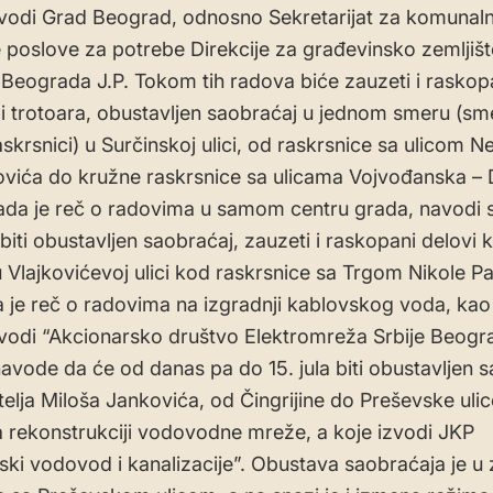
vodi Grad Beograd, odnosno Sekretarijat za komunaln
poslove za potrebe Direkcije za građevinsko zemljište
 Beograda J.P. Tokom tih radova biće zauzeti i raskop
i trotoara, obustavljen saobraćaj u jednom smeru (sm
skrsnici) u Surčinskoj ulici, od raskrsnice sa ulicom N
ića do kružne raskrsnice sa ulicama Vojvođanska – 
ada je reč o radovima u samom centru grada, navodi 
 biti obustavljen saobraćaj, zauzeti i raskopani delovi 
u Vlajkovićevoj ulici kod raskrsnice sa Trgom Nikole Pa
 je reč o radovima na izgradnji kablovskog voda, kao 
vodi “Akcionarsko društvo Elektromreža Srbije Beogra
avode da će od danas pa do 15. jula biti obustavljen 
čitelja Miloša Jankovića, od Čingrijine do Preševske uli
 rekonstrukciji vodovodne mreže, a koje izvodi JKP
ki vodovod i kanalizacije”. Obustava saobraćaja je u 