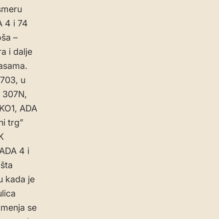
 smeru
 4 i 74
oša –
 i dalje
rasama.
#703, u
i 307N,
 EKO1, ADA
i trg”
K
 ADA 4 i
išta
u kada je
lica
, menja se