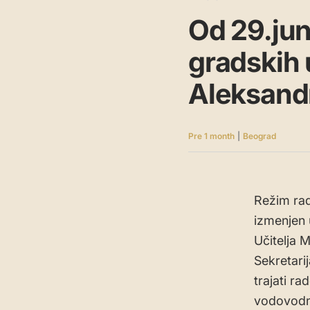
Od 29.jun
gradskih u
Aleksand
Pre 1 month
|
Beograd
Režim rad
izmenjen u
Učitelja 
Sekretari
trajati r
vodovodne