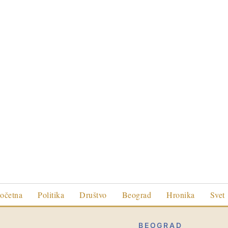
očetna
Politika
Društvo
Beograd
Hronika
Svet
BEOGRAD