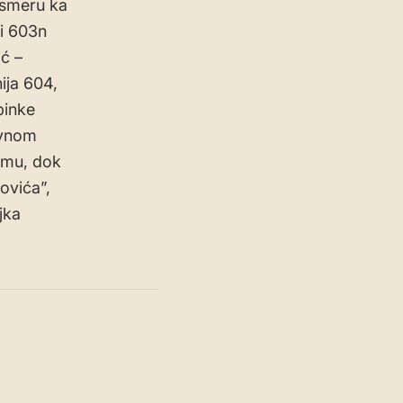
u smeru ka
i 603n
ć –
ija 604,
binke
ovnom
imu, dok
ovića”,
jka