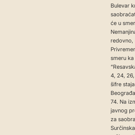
Bulevar k
saobraćat
će u smer
Nemanjina
redovno, 
Privremeno
smeru ka 
“Resavska
4, 24, 26
šifre staj
Beograđank
74. Na izm
javnog pr
za saobra
Surčinska