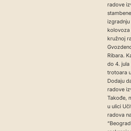
radove iz
stambene 
izgradnju
kolovoza 
kružnoj ra
Gvozdenov
Ribara. K
do 4. jula
trotoara 
Dodaju da
radove iz
Takođe, n
u ulici U
radova na
“Beograds