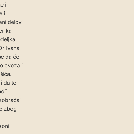
e i
 i
ani delovi
er ka
edeljka
Dr Ivana
se da će
kolovoza i
šića.
i da te
d”.
saobraćaj
ce zbog
zoni