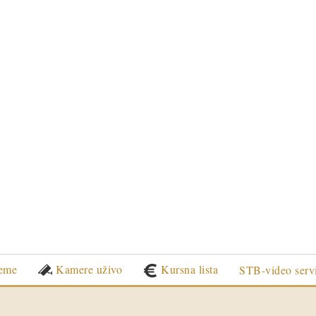
eme
Kamere uživo
Kursna lista
STB-video serv