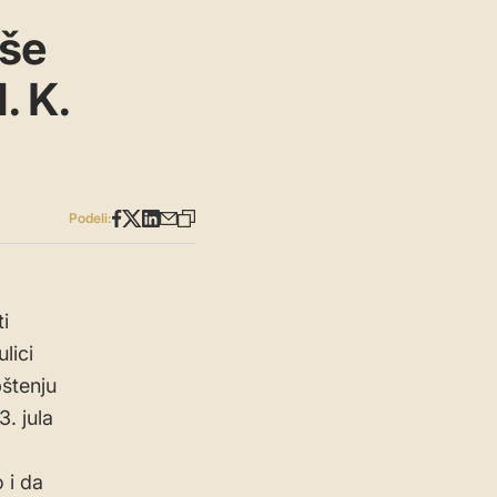
iše
. K.
Podeli:
i
lici
pštenju
. jula
 i da