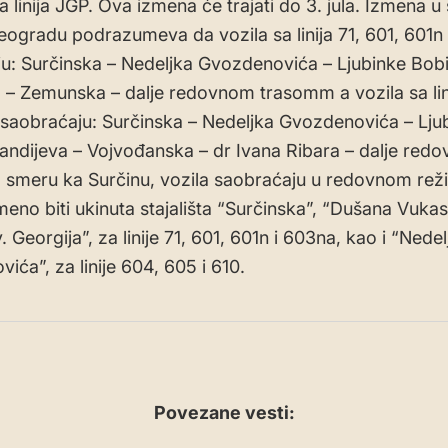
a linija JGP. Ova izmena će trajati do 3. jula. Izmena 
gradu podrazumeva da vozila sa linija 71, 601, 601n 
u: Surčinska – Nedeljka Gvozdenovića – Ljubinke Bobi
 – Zemunska – dalje redovnom trasomm a vozila sa lin
 saobraćaju: Surčinska – Nedeljka Gvozdenovića – Lju
andijeva – Vojvođanska – dr Ivana Ribara – dalje red
 smeru ka Surčinu, vozila saobraćaju u redovnom rež
meno biti ukinuta stajališta “Surčinska”, “Dušana Vukas
 Georgija”, za linije 71, 601, 601n i 603na, kao i “Nedel
ića”, za linije 604, 605 i 610.
Povezane vesti: