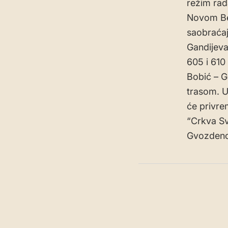
režim rad
Novom Beo
saobraćaj
Gandijeva
605 i 610
Bobić – G
trasom. U
će privre
“Crkva Sv.
Gvozdenov