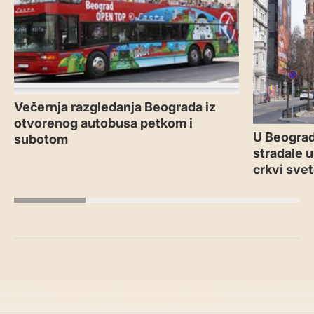
Večernja razgledanja Beograda iz
otvorenog autobusa petkom i
U Beograd
subotom
stradale u
crkvi sve