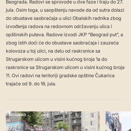
Beograda. Radovi se sprovode u dve faze i traju do 27.
jula. Osim toga, u saopštenju navode da od sutra dolazi
do obustave saobraćaja u ulici Obalskih radnika zbog
izvođenja radova na redovnom održavanju ulica i
opštinskih puteva. Radove izvodi JKP “Beograd put”, a
zbog istih doći će do obustave saobraćaja i zauzeća
kolovoza u toj ulici, na delu od raskrsnice sa
Strugarskom ulicom u visini kućnog broja 1a do
raskrsnice sa Strugarskom ulicom u visini kućnog broja
11. Ovi radovi na teritoriji gradske opštine Čukarica
trajaće od 9. do 16. jula.
BEOGRAD
BEOGRAD