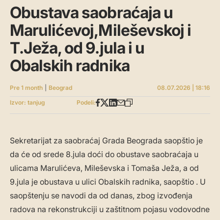
Obustava saobraćaja u
Marulićevoj,Mileševskoj i
T.Ježa, od 9.jula i u
Obalskih radnika
Pre 1 month
|
Beograd
08.07.2026 | 18:16
Izvor: tanjug
Podeli:
Sekretarijat za saobraćaj Grada Beograda saopštio je
da će od srede 8.jula doći do obustave saobraćaja u
ulicama Marulićeva, Mileševska i Tomaša Ježa, a od
9.jula je obustava u ulici Obalskih radnika, saopštio . U
saopštenju se navodi da od danas, zbog izvođenja
radova na rekonstrukciji u zaštitnom pojasu vodovodne