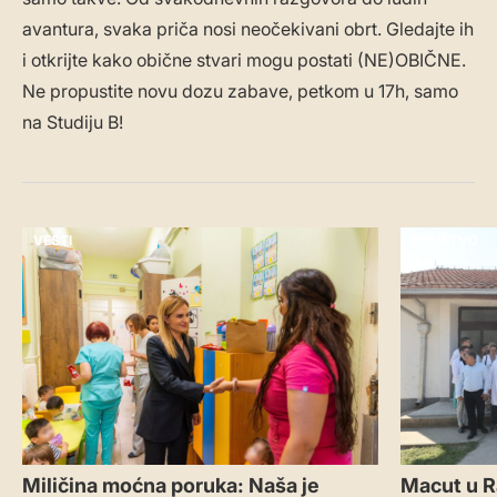
avantura, svaka priča nosi neočekivani obrt. Gledajte ih
i otkrijte kako obične stvari mogu postati (NE)OBIČNE.
Ne propustite novu dozu zabave, petkom u 17h, samo
na Studiju B!
VESTI
DRUŠTVO
Miličina moćna poruka: Naša je
Macut u R