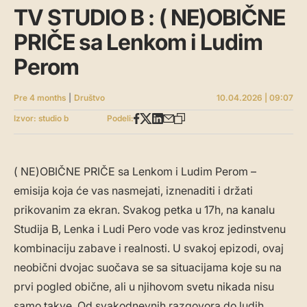
TV STUDIO B : ( NE)OBIČNE
PRIČE sa Lenkom i Ludim
Perom
Pre 4 months
|
Društvo
10.04.2026 | 09:07
Izvor: studio b
Podeli:
( NE)OBIČNE PRIČE sa Lenkom i Ludim Perom –
emisija koja će vas nasmejati, iznenaditi i držati
prikovanim za ekran. Svakog petka u 17h, na kanalu
Studija B, Lenka i Ludi Pero vode vas kroz jedinstvenu
kombinaciju zabave i realnosti. U svakoj epizodi, ovaj
neobični dvojac suočava se sa situacijama koje su na
prvi pogled obične, ali u njihovom svetu nikada nisu
samo takve. Od svakodnevnih razgovora do ludih