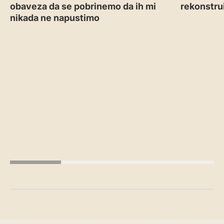
obaveza da se pobrinemo da ih mi
rekonstru
nikada ne napustimo