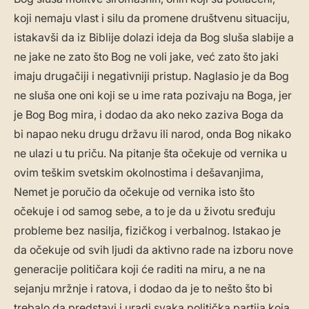
koji nemaju vlast i silu da promene društvenu situaciju,
istakavši da iz Biblije dolazi ideja da Bog sluša slabije a
ne jake ne zato što Bog ne voli jake, već zato što jaki
imaju drugačiji i negativniji pristup. Naglasio je da Bog
ne sluša one oni koji se u ime rata pozivaju na Boga, jer
je Bog Bog mira, i dodao da ako neko zaziva Boga da
bi napao neku drugu državu ili narod, onda Bog nikako
ne ulazi u tu priču. Na pitanje šta očekuje od vernika u
ovim teškim svetskim okolnostima i dešavanjima,
Nemet je poručio da očekuje od vernika isto što
očekuje i od samog sebe, a to je da u životu sređuju
probleme bez nasilja, fizičkog i verbalnog. Istakao je
da očekuje od svih ljudi da aktivno rade na izboru nove
generacije političara koji će raditi na miru, a ne na
sejanju mržnje i ratova, i dodao da je to nešto što bi
trebalo da predstavi i uradi svaka politička partija koja