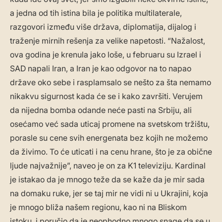
a jedna od tih istina bila je politika multilaterale,
razgovori između više država, diplomatija, dijalog i
traženje mirnih rešenja za velike napetosti. “Nažalost,
ova godina je krenula jako loše, u februaru su Izrael i
SAD napali Iran, a Iran je kao odgovor na to napao
države oko sebe i rasplamsalo se nešto za šta nemamo
nikakvu sigurnost kada će se i kako završiti. Verujem
da nijedna bomba odande neće pasti na Srbiju, ali
osećamo već sada uticaj promene na svetskom tržištu,
porasle su cene svih energenata bez kojih ne možemo
da živimo. To će uticati i na cenu hrane, što je za obične
ljude najvažnije”, naveo je on za K1 televiziju. Kardinal
je istakao da je mnogo teže da se kaže da je mir sada
na domaku ruke, jer se taj mir ne vidi ni u Ukrajini, koja
je mnogo bliža našem regionu, kao ni na Bliskom
istoku, i poručio da je neophodno mnogo snage da se u