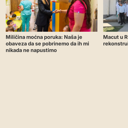
Miličina moćna poruka: Naša je
Macut u R
obaveza da se pobrinemo da ih mi
rekonstru
nikada ne napustimo