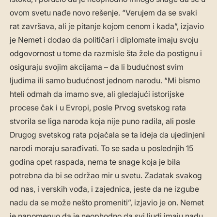
ovom svetu nađe novo rešenje. “Verujem da se svaki
rat završava, ali je pitanje kojom cenom i kada”, izjavio
je Nemet i dodao da političari i diplomate imaju svoju
odgovornost u tome da razmisle šta žele da postignu i
osiguraju svojim akcijama – da li budućnost svim
ljudima ili samo budućnost jednom narodu. “Mi bismo
hteli odmah da imamo sve, ali gledajući istorijske
procese čak i u Evropi, posle Prvog svetskog rata
stvorila se liga naroda koja nije puno radila, ali posle
Drugog svetskog rata pojačala se ta ideja da ujedinjeni
narodi moraju sarađivati. To se sada u poslednjih 15
godina opet raspada, nema te snage koja je bila
potrebna da bi se održao mir u svetu. Zadatak svakog
od nas, i verskih vođa, i zajednica, jeste da ne izgube
nadu da se može nešto promeniti”, izjavio je on. Nemet
je napomenuo da je neophodno da svi ljudi imaju nadu