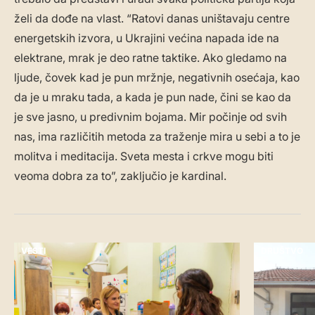
želi da dođe na vlast. “Ratovi danas uništavaju centre
energetskih izvora, u Ukrajini većina napada ide na
elektrane, mrak je deo ratne taktike. Ako gledamo na
ljude, čovek kad je pun mržnje, negativnih osećaja, kao
da je u mraku tada, a kada je pun nade, čini se kao da
je sve jasno, u predivnim bojama. Mir počinje od svih
nas, ima različitih metoda za traženje mira u sebi a to je
molitva i meditacija. Sveta mesta i crkve mogu biti
veoma dobra za to”, zaključio je kardinal.
VESTI
DRUŠTVO