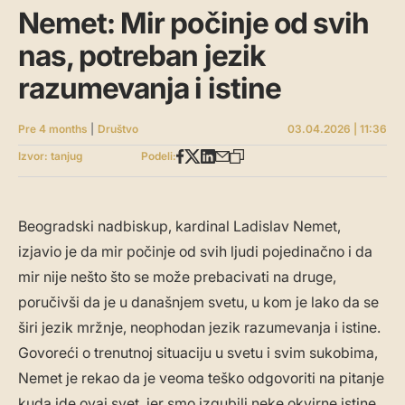
Nemet: Mir počinje od svih
nas, potreban jezik
razumevanja i istine
Pre 4 months
|
Društvo
03.04.2026 | 11:36
Izvor: tanjug
Podeli:
Beogradski nadbiskup, kardinal Ladislav Nemet,
izjavio je da mir počinje od svih ljudi pojedinačno i da
mir nije nešto što se može prebacivati na druge,
poručivši da je u današnjem svetu, u kom je lako da se
širi jezik mržnje, neophodan jezik razumevanja i istine.
Govoreći o trenutnoj situaciju u svetu i svim sukobima,
Nemet je rekao da je veoma teško odgovoriti na pitanje
kuda ide ovaj svet, jer smo izgubili neke okvirne istine,