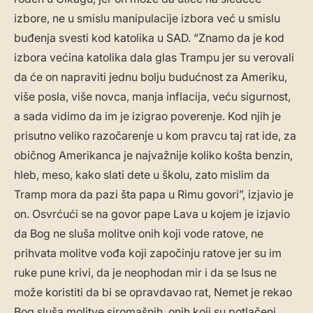
izbore, ne u smislu manipulacije izbora već u smislu
buđenja svesti kod katolika u SAD. “Znamo da je kod
izbora većina katolika dala glas Trampu jer su verovali
da će on napraviti jednu bolju budućnost za Ameriku,
više posla, više novca, manja inflacija, veću sigurnost,
a sada vidimo da im je izigrao poverenje. Kod njih je
prisutno veliko razočarenje u kom pravcu taj rat ide, za
običnog Amerikanca je najvažnije koliko košta benzin,
hleb, meso, kako slati dete u školu, zato mislim da
Tramp mora da pazi šta papa u Rimu govori”, izjavio je
on. Osvrćući se na govor pape Lava u kojem je izjavio
da Bog ne sluša molitve onih koji vode ratove, ne
prihvata molitve vođa koji započinju ratove jer su im
ruke pune krivi, da je neophodan mir i da se Isus ne
može koristiti da bi se opravdavao rat, Nemet je rekao
Bog sluša molitve siromašnih, onih koji su potlačeni,