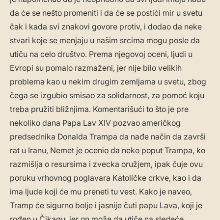
da će se nešto promeniti i da će se postići mir u svetu
čak i kada svi znakovi govore protiv, i dodao da neke
stvari koje se menjaju u našim srcima mogu posle da
utiču na celo društvo. Prema njegovoj oceni, ljudi u
Evropi su pomalo razmaženi, jer nije bilo velikih
problema kao u nekim drugim zemljama u svetu, zbog
čega se izgubio smisao za solidarnost, za pomoć koju
treba pružiti bližnjima. Komentarišući to što je pre
nekoliko dana Papa Lav XIV pozvao američkog
predsednika Donalda Trampa da nađe način da završi
rat u Iranu, Nemet je ocenio da neko poput Trampa, ko
razmišlja o resursima i zvecka oružjem, ipak čuje ovu
poruku vrhovnog poglavara Katoličke crkve, kao i da
ima ljude koji će mu preneti tu vest. Kako je naveo,
Tramp će sigurno bolje i jasnije čuti papu Lava, koji je
rođen u Čikagu, jer on može da utiče na sledeće