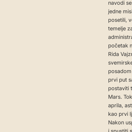
navodi se
jedne mis
posetili, 
temelje z
administr
početak m
Rida Vajz
svemirske
posadom u
prvi put 
postaviti
Mars. Tok
aprila, as
kao prvi 
Nakon usp
i spustiti