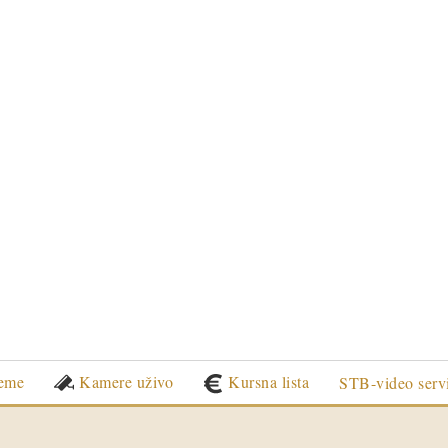
eme
Kamere uživo
Kursna lista
STB-video serv