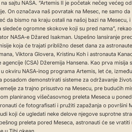
 na sajtu NASA. “Artemis II je početak nečeg većeg od 
ije. On označava naš povratak na Mesec, ne samo da
već da bismo na kraju ostali na našoj bazi na Mesecu, i
a sledeće ogromne skokove koji su pred nama”, rekao
ator NASA-e Džared Isakman. Uspešno lansiranje pred
isije koja će trajati približno deset dana za astronau
mana, Viktora Glovera, Kristinu Koh i astronauta Kana
 agencije (CSA) Džeremija Hansena. Kao prva misija 
 okviru NASA-inog programa Artemis, let će, između
sa posadom demonstrirati sisteme za održavanje života
 temelje za trajno prisustvo na Mesecu, pre budućih mis
om planiranog višečasovnog preleta Meseca u ponede
tronauti će fotografisati i pružiti zapažanja o površini
ljudi koji će ugledati neke delove njegove suprotne str
ešnog preleta pored Meseca, astronauti će se vratiti
 se u Tihi okean.