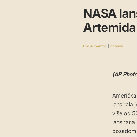
NASA lansi
Artemida
Pre 4 months
|
Zabava
(AP Phot
Američka 
lansirala
više od 5
lansirana
posadom u