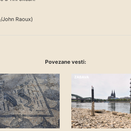
o/John Raoux)
Povezane vesti:
ZABAVA