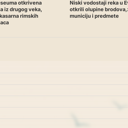
oseuma otkrivena
Niski vodostaji reka u E
a iz drugog veka,
otkrili olupine brodova
kasarna rimskih
municiju i predmete
saca