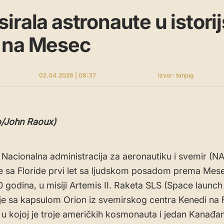
rala astronaute u istorijs
 na Mesec
02.04.2026 | 08:37
Izvor: tanjug
o/John Raoux)
Nacionalna administracija za aeronautiku i svemir (N
 je sa Floride prvi let sa ljudskom posadom prema Me
0 godina, u misiji Artemis II. Raketa SLS (Space launc
 je sa kapsulom Orion iz svemirskog centra Kenedi na F
 kojoj je troje američkih kosmonauta i jedan Kanađan