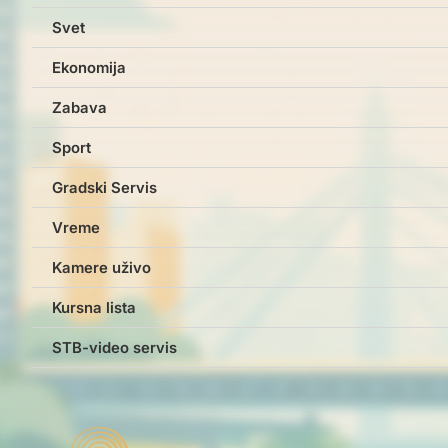
Svet
Ekonomija
Zabava
Sport
Gradski Servis
Vreme
Kamere uživo
Kursna lista
STB-video servis