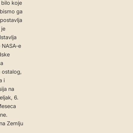
bilo koje
 bismo ga
 postavlja
 je
stavlja
te NASA-e
dske
sa
 ostalog,
 i
ija na
ljak, 6.
 Meseca
ane.
 na Zemlju