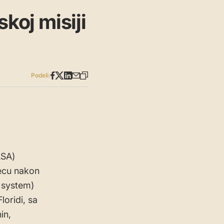
koj misiji
Podeli:
ASA)
secu nakon
h system)
loridi, sa
in,