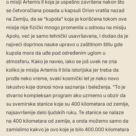
o misiji Artemis II koja je uspešno završena nakon što
se četvoročlana posada u kapsuli Orion vratila nazad
na Zemlju, da se “kupola” koja je korišćena tokom ove
misije nije fizički mnogo promenila u odnosu na misiju
Apolo, već je samo tehnički usavršavana, i dodao da je
najveći doprinos nauke upravo u zaštitnom štitu gde
kupola mora da uđe pod određenim uglom u
atmosferu. Kako je naveo, iako se još uvek ne zna
koliko je misija Artemis II bila istorijska jer treba da
prođe neko vreme, svaki kosmički let je neko novo
iskustvo koje donosi nova saznanja i beleženja. “To je
stvarno kompleksan program ako uzmemo u obzir da
su svemirske stanice koje su 400 kilometara od zemlje,
najsavršenije delo ljudskih ruku. Te stanice se nalaze
na 400 kilometara od zemlje, a onda možemo samo da
zamislimo kakvo je ovo koje je bilo 400.000 kilometara