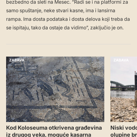
bezbedno da sleti na Mesec. “Radi se i na platformi za
samo spuštanje, neke stvari kasne, ima i lansirna
rampa. Ima dosta podataka i dosta delova koji treba da
se ispitaju, tako da ostaje da vidimo”, zaključio je on.
ZABAVA
ZABAVA
Kod Koloseuma otkrivena građevina
Niski vodo
iz drugog veka, moguće kasarna
olupine b