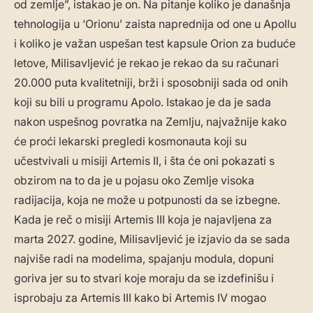
od zemlje”, istakao je on. Na pitanje koliko je današnja
tehnologija u ‘Orionu’ zaista naprednija od one u Apollu
i koliko je važan uspešan test kapsule Orion za buduće
letove, Milisavljević je rekao je rekao da su računari
20.000 puta kvalitetniji, brži i sposobniji sada od onih
koji su bili u programu Apolo. Istakao je da je sada
nakon uspešnog povratka na Zemlju, najvažnije kako
će proći lekarski pregledi kosmonauta koji su
učestvivali u misiji Artemis II, i šta će oni pokazati s
obzirom na to da je u pojasu oko Zemlje visoka
radijacija, koja ne može u potpunosti da se izbegne.
Kada je reč o misiji Artemis III koja je najavljena za
marta 2027. godine, Milisavljević je izjavio da se sada
najviše radi na modelima, spajanju modula, dopuni
goriva jer su to stvari koje moraju da se izdefinišu i
isprobaju za Artemis III kako bi Artemis IV mogao