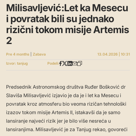
Milisavljević:Let ka Mesecu
i povratak bili su jednako
rizični tokom misije Artemis
2
Pre 4 months
|
Zabava
13.04.2026 | 10:31
Izvor: tanjug
Podeli:
Predsednik Astronomskog društva Ruđer Bošković dr
Slaviša Milisavljević izjavio je da je i let ka Mesecu i
povratak kroz atmosferu bio veoma rizičan tehnološki
izazov tokom misije Artemis II, istakavši da je samo
lansiranje najveći rizik jer je bilo više nesreća u
lansiranjima. Milisavljević je za Tanjug rekao, govoreći