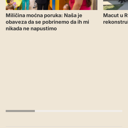
Miličina moćna poruka: Naša je
Macut u R
obaveza da se pobrinemo da ih mi
rekonstru
nikada ne napustimo