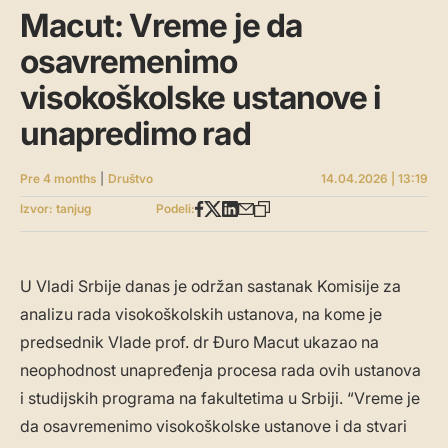
Macut: Vreme je da
osavremenimo
visokoškolske ustanove i
unapredimo rad
Pre 4 months
|
Društvo
14.04.2026 | 13:19
Izvor: tanjug
Podeli:
U Vladi Srbije danas je održan sastanak Komisije za
analizu rada visokoškolskih ustanova, na kome je
predsednik Vlade prof. dr Đuro Macut ukazao na
neophodnost unapređenja procesa rada ovih ustanova
i studijskih programa na fakultetima u Srbiji. “Vreme je
da osavremenimo visokoškolske ustanove i da stvari