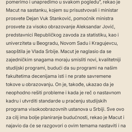
pomerimo i unapredimo u svakom pogledu”, rekao je
Macut na sastanku, kojem su prisustvovali i ministar
prosvete Dejan Vuk Stanković, pomoćnik ministra
prosvete za visoko obrazovanje Aleksandar Jović,
predstavnici Republičkog zavoda za statistiku, kao i
univerziteta u Beogradu, Novom Sadu i Kragujevcu,
saopštila je Vlada Srbije. Macut je naglasio da se
zajedničkim snagama moraju smisliti novi, kvalitetniji
studijski programi, budući da su programi na našim
fakultetima decenijama isti i ne prate savremene
tokove u obrazovanju. On je, takođe, ukazao da je
neophodno rešiti probleme i kada je reč o nastavnom
kadru i utvrditi standarde u praćenju studijskih
programa visokoobrazovnih ustanova u Srbiji. Sve ovo
za cilj ima bolje planiranje budućnosti, rekao je Macut i
najavio da će se razgovori o ovim temama nastaviti i na