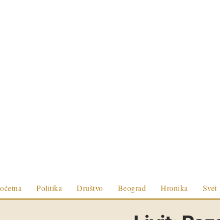
očetna
Politika
Društvo
Beograd
Hronika
Svet