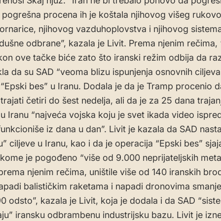
renosi Skaj njuz. “Iran ne bi trebalo ponovo da pogreši
 pogrešna procena ih je koštala njihovog višeg rukov
ornarice, njihovog vazduhoplovstva i njihovog sistem
dušne odbrane”, kazala je Livit. Prema njenim rečima,
akon ove tačke biće zato što iranski režim odbija da r
rekla da su SAD “veoma blizu ispunjenja osnovnih ciljeva
 “Epski bes” u Iranu. Dodala je da je Tramp procenio d
trajati četiri do šest nedelja, ali da je za 25 dana trajan
u Iranu “najveća vojska koju je svet ikada video ispred
unkcioniše iz dana u dan”. Livit je kazala da SAD nasta
” ciljeve u Iranu, kao i da je operacija “Epski bes” sjaj
u kome je pogođeno “više od 9.000 neprijateljskih met
prema njenim rečima, uništile više od 140 iranskih bro
napadi balističkim raketama i napadi dronovima smanje
90 odsto”, kazala je Livit, koja je dodala i da SAD “sist
ju” iransku odbrambenu industrijsku bazu. Livit je izne