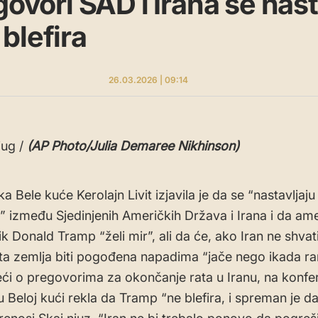
govori SAD i Irana se nast
blefira
26.03.2026 | 09:14
jug /
(AP Photo/Julia Demaree Nikhinson)
a Bele kuće Kerolajn Livit izjavila je da se “nastavljaju
” između Sjedinjenih Američkih Država i Irana i da ame
k Donald Tramp “želi mir”, ali da će, ako Iran ne shvati
ta zemlja biti pogođena napadima “jače nego ikada rani
eći o pregovorima za okončanje rata u Iranu, na konfer
u Beloj kući rekla da Tramp “ne blefira, i spreman je 