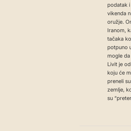
podatak i
vikenda n
oružje. O
Iranom, k
tačaka koj
potpuno u
mogle da 
Livit je o
koju će m
preneli s
zemlje, k
su “preter