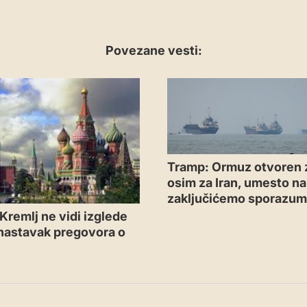
Povezane vesti:
Tramp: Ormuz otvoren 
osim za Iran, umesto n
zaključićemo sporazu
Kremlj ne vidi izglede
 nastavak pregovora o