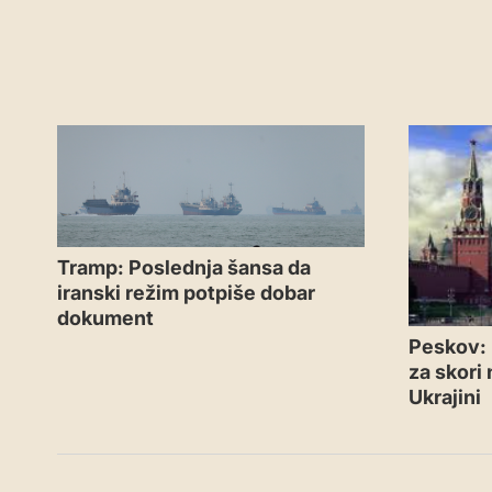
Tramp: Poslednja šansa da
iranski režim potpiše dobar
dokument
Peskov: 
za skori
Ukrajini