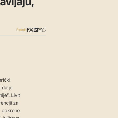
avljaju,
Podeli:
rički
 da je
je”. Livit
enciji za
da pokrene