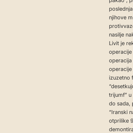
pakao”, p
poslednja
njihove m
protivvaz
nasilje n
Livit je 
operacije
operacija 
operacije 
izuzetno f
“desetkuju
trijumf” 
do sada, 
“Iranski 
otprilike 
demontira