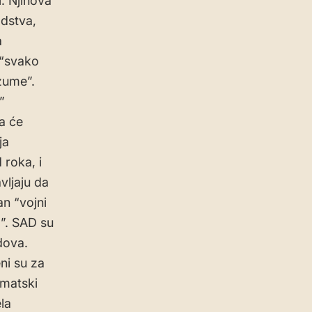
. Njihova
odstva,
a
 “svako
azume”.
”
a će
ja
 roka, i
vljaju da
an “vojni
a”. SAD su
dova.
ni su za
ematski
la