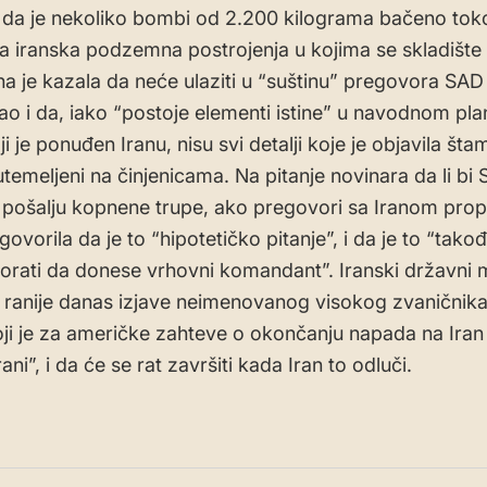
 da je nekoliko bombi od 2.200 kilograma bačeno to
a iranska podzemna postrojenja u kojima se skladište 
na je kazala da neće ulaziti u “suštinu” pregovora SAD
ao i da, iako “postoje elementi istine” u navodnom pla
i je ponuđen Iranu, nisu svi detalji koje je objavila štam
temeljeni na činjenicama. Na pitanje novinara da li bi
pošalju kopnene trupe, ako pregovori sa Iranom pro
dgovorila da je to “hipotetičko pitanje”, i da je to “tak
orati da donese vrhovni komandant”. Iranski državni m
u ranije danas izjave neimenovanog visokog zvaničnika
oji je za američke zahteve o okončanju napada na Iran
ani”, i da će se rat završiti kada Iran to odluči.