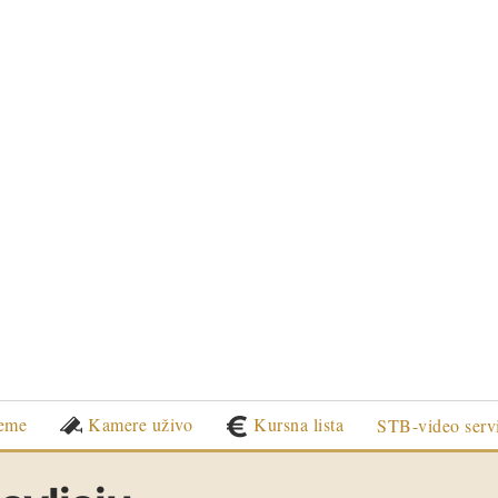
eme
Kamere uživo
Kursna lista
STB-video serv