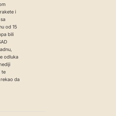
kom
rakete i
 sa
nu od 15
pa bili
 SAD
padnu,
ođe odluka
ediji
 te
 rekao da