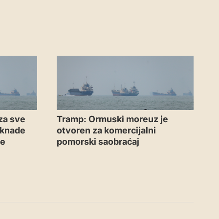
za sve
Tramp: Ormuski moreuz je
aknade
otvoren za komercijalni
me
pomorski saobraćaj