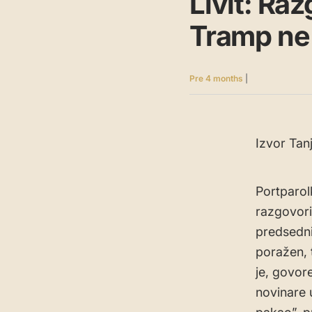
Livit: Raz
Tramp ne 
Pre 4 months
|
Izvor Tan
Portparolk
razgovori
predsedni
poražen, 
je, govor
novinare 