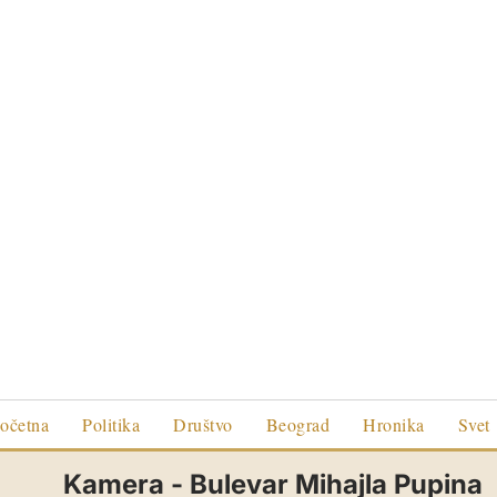
očetna
Politika
Društvo
Beograd
Hronika
Svet
Kamera - Bulevar Mihajla Pupina