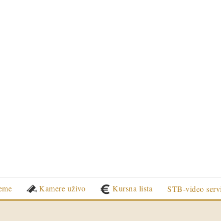
eme
Kamere uživo
Kursna lista
STB-video serv