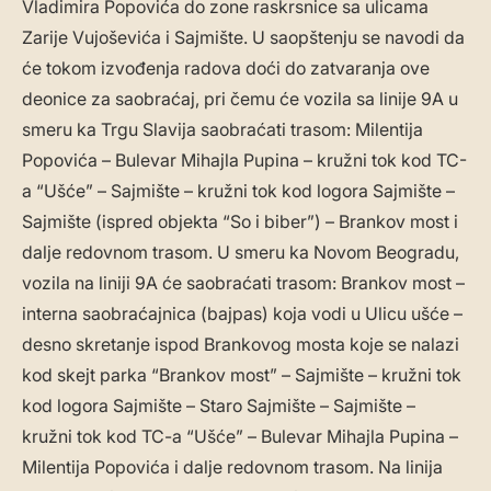
Vladimira Popovića do zone raskrsnice sa ulicama
Zarije Vujoševića i Sajmište. U saopštenju se navodi da
će tokom izvođenja radova doći do zatvaranja ove
deonice za saobraćaj, pri čemu će vozila sa linije 9A u
smeru ka Trgu Slavija saobraćati trasom: Milentija
Popovića – Bulevar Mihajla Pupina – kružni tok kod TC-
a “Ušće” – Sajmište – kružni tok kod logora Sajmište –
Sajmište (ispred objekta “So i biber”) – Brankov most i
dalje redovnom trasom. U smeru ka Novom Beogradu,
vozila na liniji 9A će saobraćati trasom: Brankov most –
interna saobraćajnica (bajpas) koja vodi u Ulicu ušće –
desno skretanje ispod Brankovog mosta koje se nalazi
kod skejt parka “Brankov most” – Sajmište – kružni tok
kod logora Sajmište – Staro Sajmište – Sajmište –
kružni tok kod TC-a “Ušće” – Bulevar Mihajla Pupina –
Milentija Popovića i dalje redovnom trasom. Na linija