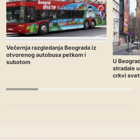
Večernja razgledanja Beograda iz
otvorenog autobusa petkom i
U Beograd
subotom
stradale u
crkvi sve