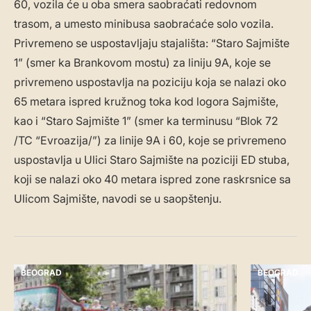
60, vozila će u oba smera saobraćati redovnom
trasom, a umesto minibusa saobraćaće solo vozila.
Privremeno se uspostavljaju stajališta: “Staro Sajmište
1” (smer ka Brankovom mostu) za liniju 9A, koje se
privremeno uspostavlja na poziciju koja se nalazi oko
65 metara ispred kružnog toka kod logora Sajmište,
kao i “Staro Sajmište 1” (smer ka terminusu “Blok 72
/TC “Evroazija/”) za linije 9A i 60, koje se privremeno
uspostavlja u Ulici Staro Sajmište na poziciji ED stuba,
koji se nalazi oko 40 metara ispred zone raskrsnice sa
Ulicom Sajmište, navodi se u saopštenju.
BEOGRAD
BEOGRAD