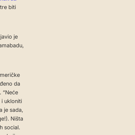
re biti
avio je
slamabadu,
Američke
vrđeno da
a. “Neće
i ukloniti
 je sada,
e!). Ništa
 social.