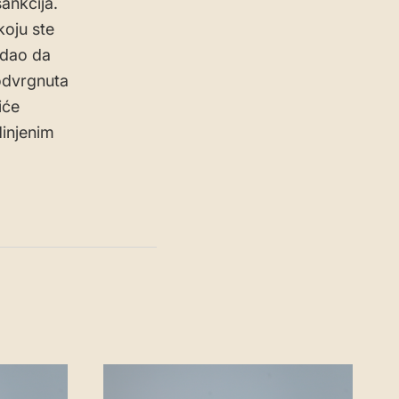
ankcija.
oju ste
odao da
podvrgnuta
iće
injenim