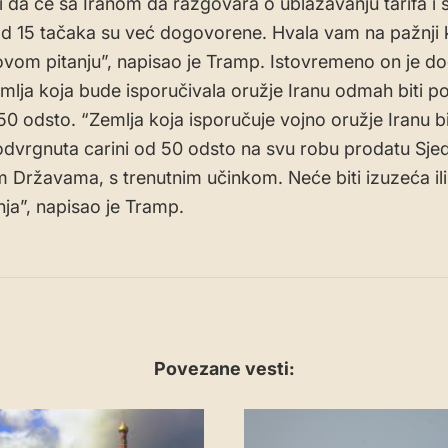
i da će sa Iranom da razgovara o ublažavanju tarifa i s
 15 tačaka su već dogovorene. Hvala vam na pažnji k
 ovom pitanju”, napisao je Tramp. Istovremeno on je d
mlja koja bude isporučivala oružje Iranu odmah biti 
 50 odsto. “Zemlja koja isporučuje vojno oružje Iranu b
vrgnuta carini od 50 odsto na svu robu prodatu Sjed
 Državama, s trenutnim učinkom. Neće biti izuzeća ili
ja”, napisao je Tramp.
Povezane vesti: