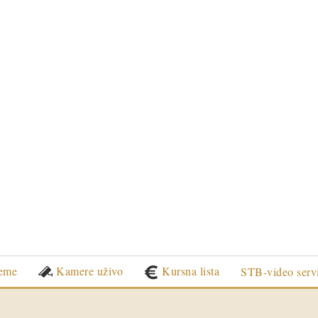
eme
Kamere uživo
Kursna lista
STB-video serv