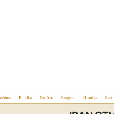
očetna
Politika
Društvo
Beograd
Hronika
Svet