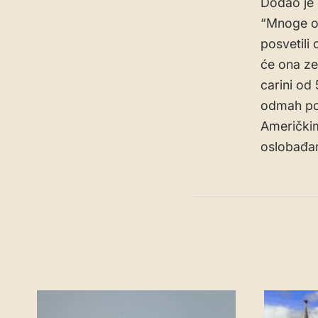
Dodao je 
“Mnoge od
posvetili
će ona ze
carini od
odmah pod
Američkim
oslobađan