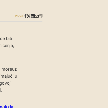
Podeli:
e biti
ičenja,
i moreuz
imajući u
egovoj
.
anak da