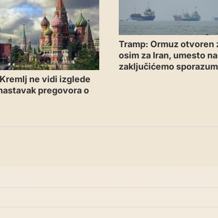
Tramp: Ormuz otvoren 
osim za Iran, umesto n
zaključićemo sporazu
Kremlj ne vidi izglede
 nastavak pregovora o