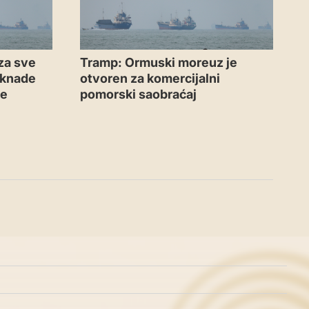
za sve
Tramp: Ormuski moreuz je
aknade
otvoren za komercijalni
me
pomorski saobraćaj