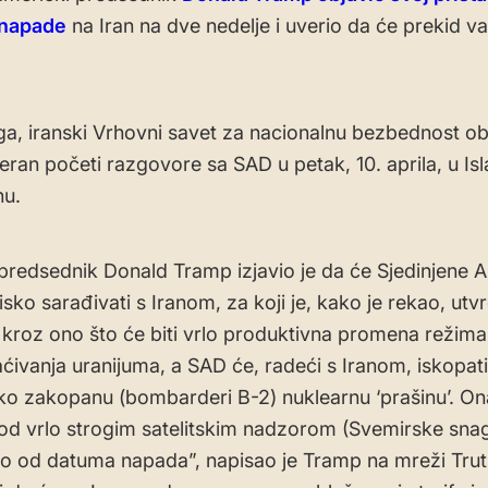
 napade
na Iran na dve nedelje i uverio da će prekid vat
a, iranski Vrhovni savet za nacionalnu bezbednost obj
eran početi razgovore sa SAD u petak, 10. aprila, u I
nu.
predsednik Donald Tramp izjavio je da će Sjedinjene 
sko sarađivati ​​s Iranom, za koji je, kako je rekao, ut
 kroz ono što će biti vrlo produktivna promena režim
ćivanja uranijuma, a SAD će, radeći s Iranom, iskopati 
o zakopanu (bombarderi B-2) nuklearnu ‘prašinu’. Ona
, pod vrlo strogim satelitskim nadzorom (Svemirske snag
uto od datuma napada”, napisao je Tramp na mreži Truth