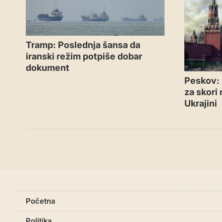
Tramp: Poslednja šansa da
iranski režim potpiše dobar
dokument
Peskov: 
za skori
Ukrajini
Početna
Politika