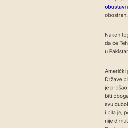
obustavi
obostran.
Nakon tog
da će Teh
u Pakista
Američki 
Države bli
je prošao
biti oboga
svu dubok
i bila je
nije dirn