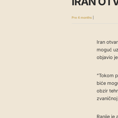
IRAN OT
Pre 4 months
|
Iran otva
moguć uz 
objavio je
“Tokom p
biće mogu
obzir teh
zvaničnoj
Ranije je