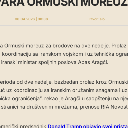
VARA ORMUSKI MOREUZ
08.04.2026 | 08:38
Izvor: alo
ra Ormuski moreuz za brodove na dve nedelje. Prolaz ć
koordinaciju sa iranskom vojskom i uz tehnička ogran
 iranski ministar spoljnih poslova Abas Aragči.
erioda od dve nedelje, bezbedan prolaz kroz Ormusk
ć uz koordinaciju sa iranskim oružanim snagama i uz
nička ograničenja”, rekao je Aragči u saopštenju na nj
 stranici na društvenim mrežama, prenose RIA Novosti
 američki predsednik
Donald Tramp objavio svoj prist