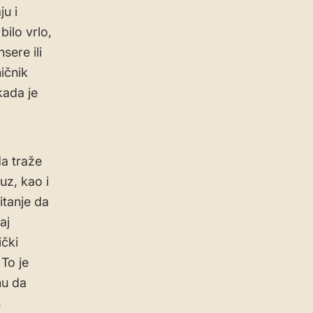
u i
bilo vrlo,
sere ili
ničnik
kada je
a traže
uz, kao i
itanje da
aj
ički
To je
nu da
s