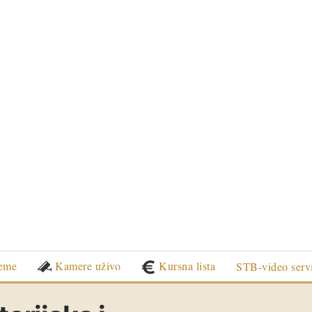
eme
Kamere uživo
Kursna lista
STB-video serv