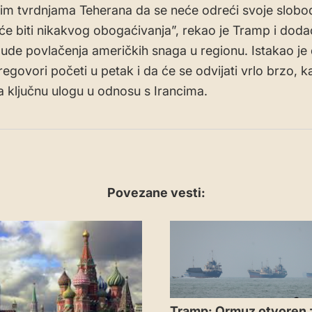
im tvrdnjama Teherana da se neće odreći svoje slobo
eće biti nikakvog obogaćivanja”, rekao je Tramp i doda
ude povlačenja američkih snaga u regionu. Istakao je
egovori početi u petak i da će se odvijati vrlo brzo, ka
la ključnu ulogu u odnosu s Irancima.
Povezane vesti:
Tramp: Ormuz otvoren 