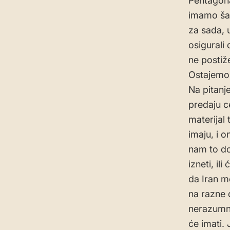
Pentagona
imamo šan
za sada, 
osigurali 
ne postiž
Ostajemo 
Na pitanj
predaju c
materijal
imaju, i o
nam to do
izneti, i
da Iran mo
na razne d
nerazumno
će imati.