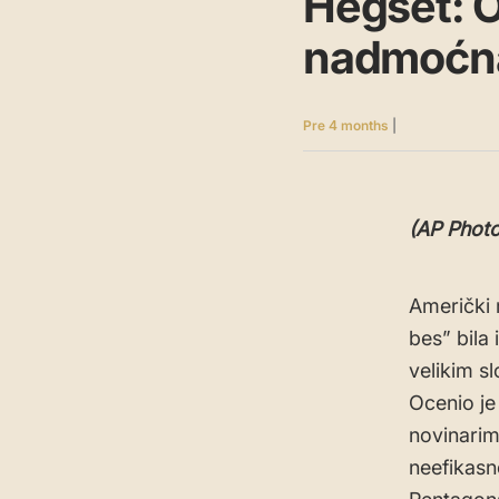
Hegset: Op
nadmoćna
Pre 4 months
|
(AP Photo
Američki 
bes” bila
velikim sl
Ocenio je
novinarim
neefikasn