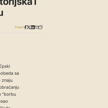
orijska i
u
Podeli:
“Epski
 pobeda sa
o znaju.
 obraćanju
u “borbu
osao