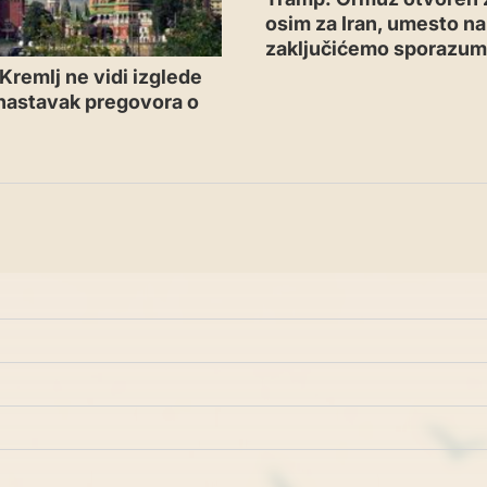
osim za Iran, umesto n
zaključićemo sporazu
Kremlj ne vidi izglede
 nastavak pregovora o