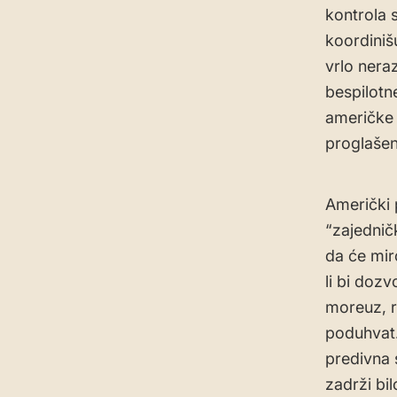
kontrola 
koordinišu
vrlo neraz
bespilotne
američke 
proglašen
Američki 
“zajednič
da će mir
li bi doz
moreuz, r
poduhvat.
predivna 
zadrži bi