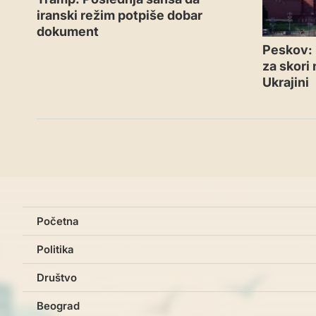
iranski režim potpiše dobar
dokument
Peskov: 
za skori
Ukrajini
Početna
Politika
Društvo
Beograd