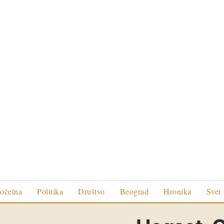
očetna
Politika
Društvo
Beograd
Hronika
Svet