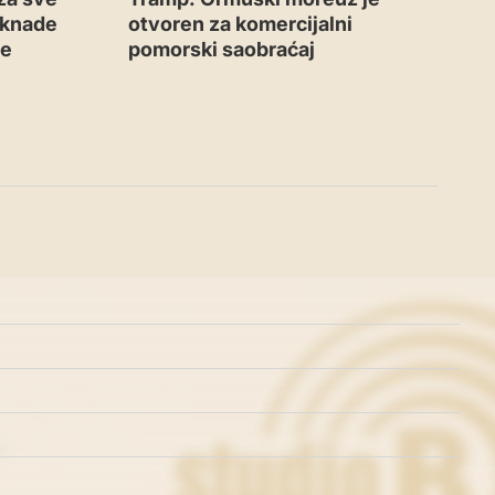
aknade
otvoren za komercijalni
me
pomorski saobraćaj