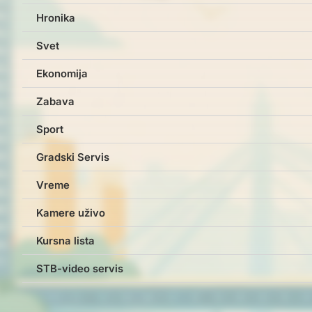
Hronika
Svet
Ekonomija
Zabava
Sport
Gradski Servis
Vreme
Kamere uživo
Kursna lista
STB-video servis