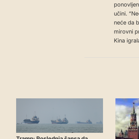
ponovljen
učini. “N
neće da b
mirovni pr
Kina igra
Tramp: Poslednja šansa da