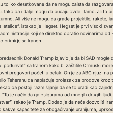
su toliko desetkovane da ne mogu zaista da razgovaraj
, tako da i dalje mogu da pucaju ovde i tamo, ali to bi 
umno. Ali više ne mogu da grade projektile, rakete, lan
 letelice”, istakao je Hegset. Hegset je prvi visoki zva
administracije koji se direktno obratio novinarima od 
o primirje sa Iranom.
predsednik Donald Tramp izjavio je da bi SAD mogle d
ki poduhvat” sa Iranom kako bi zaštitile Ormuski more
ovni pregovori početi u petak. On je za ABC njuz, na p
volio Teheranu da naplaćuje prolazak za brodove kroz t
ekao da postoji razmišljanje da se to uradi kao zajedn
 “To je način da ga osiguramo od mnogih drugih ljudi. 
stvar”, rekao je Tramp. Dodao je da neće dozvoliti Ira
lo kakve kapacitete za obogaćivanje uranijuma, uprko