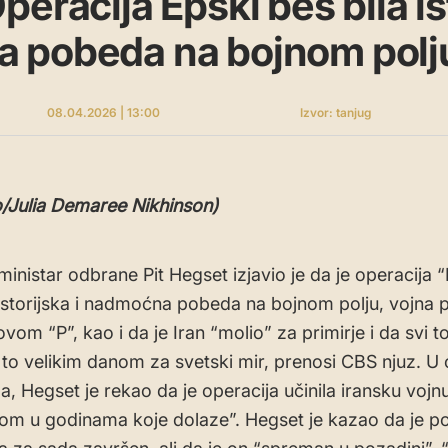
eracija Epski bes bila ist
 pobeda na bojnom polj
08.04.2026 | 13:00
Izvor: tanjug
/Julia Demaree Nikhinson)
ministar odbrane Pit Hegset izjavio je da je operacija 
 istorijska i nadmoćna pobeda na bojnom polju, vojna
ovom “P”, kao i da je Iran “molio” za primirje i da svi t
 to velikim danom za svetski mir, prenosi CBS njuz. U
a, Hegset je rekao da je operacija učinila iransku vojn
om u godinama koje dolaze”. Hegset je kazao da je p