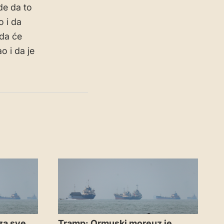
de da to
o i da
 da će
o i da je
za sve
Tramp: Ormuski moreuz je