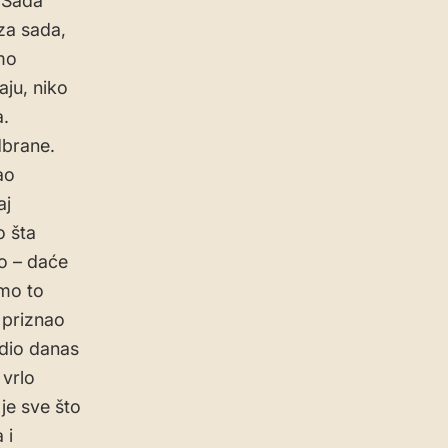
 “Sada
za sada,
mo
aju, niko
a.
dbrane.
ao
aj
o šta
io – daće
emo to
 priznao
radio danas
 vrlo
je sve što
 i