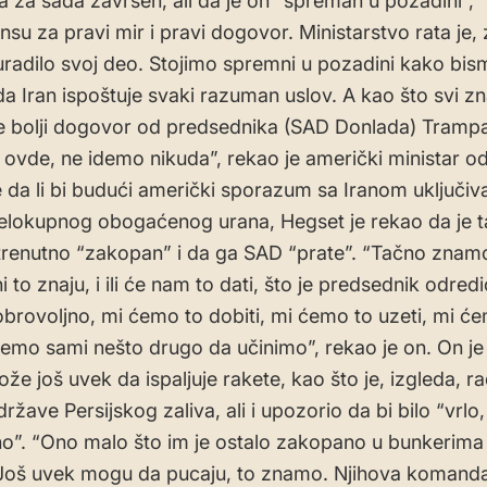
 za sada završen, ali da je on “spreman u pozadini”,
su za pravi mir i pravi dogovor. Ministarstvo rata je, 
uradilo svoj deo. Stojimo spremni u pozadini kako bis
da Iran ispoštuje svaki razuman uslov. A kao što svi zn
e bolji dogovor od predsednika (SAD Donlada) Tramp
ovde, ne idemo nikuda”, rekao je američki ministar o
e da li bi budući američki sporazum sa Iranom uključiv
elokupnog obogaćenog urana, Hegset je rekao da je t
 trenutno “zakopan” i da ga SAD “prate”. “Tačno znam
ni to znaju, i ili će nam to dati, što je predsednik odred
brovoljno, mi ćemo to dobiti, mi ćemo to uzeti, mi ć
li ćemo sami nešto drugo da učinimo”, rekao je on. On je
že još uvek da ispaljuje ​​rakete, kao što je, izgleda, 
ržave Persijskog zaliva, ali i upozorio da bi bilo “vrlo,
”. “Ono malo što im je ostalo zakopano u bunkerima 
 Još uvek mogu da pucaju, to znamo. Njihova komanda