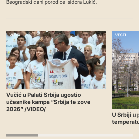
Beogradski dani porodice Isidora Lukić.
VESTI
VESTI
Vučić u Palati Srbija ugostio
učesnike kampa “Srbija te zove
2026” /VIDEO/
U Srbiji u
temperatu