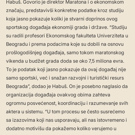
Habuš. Govorio je direktor Maratona i o ekonomskom
značaju, predstavivši konkretne podatke kroz studiju
koja jasno pokazuje koliki je stvarni doprinos ovog
sportskog događaja ekonomiji grada i države. “Studiju
su radili profesori Ekonomskog fakulteta Univerziteta u
Beogradu i prema podacima koje su dobili na osnovu
prošlogodišnjeg događaja, samo tokom maratonskog
vikenda u budžet grada doda se oko 7,5 miliona evra.
To je podatak koji jasno pokazuje da ovaj događaj nije
samo sportski, već i snažan razvojni i turistički resurs
Beograda”, dodao je Habuš. On je posebno naglasio da
organizacija događaja ovakvog obima zahteva
ogromnu posvećenost, koordinaciju i razumevanje svih
aktera u sistemu. “U tom procesu se često susrećemo
sa izazovima koji nas usporavaju, ali nas istovremeno i
dodatno motivišu da pokažemo koliko verujemo u