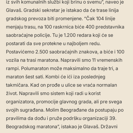
iz svih komunalnih službi koji brinu o svemu”, naveo je
Glavaš. Gradski sekretar je istakao da će trase linija
gradskog prevoza biti promenjene. “Čak 104 linije
menjaju trasu, na 100 raskrnica biće 400 predstavnika
saobraćajne policije. Tu je 1.200 redara koji će se
postarati da sve protekne u najboljem redu.
Postavićemo 2.500 saobraćajnih znakova, a biće i 100
vozila na trasi maratona. Napravili smo 11 vremenskih
rampi. Polumaraton može maksimalno da traje tri, a
maraton šest sati. Kombi će ići iza poslednjeg
takmičara. Kad on prođe u ulice se vraća normalan
život. Napravili smo sistem koji radi u korist
organizatora, promocije glavnog grada, ali pre svega
svojih sugrađana. Molim Beograđane da postupaju po
pravilima da dođu i pruže podršku organizaciji 39.
Beogradskog maratona”, istakao je Glavaš. Državni