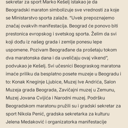
sekretar za sport Marko Kešelj istakao je da
Beogradski maraton simbolizuje sve vrednosti za koje
se Ministarstvo sporta zalaže. “Uvek prepoznajemo
značaj ovakvih manifestacija. Beograd će ponovo biti
prestonica evropskog i svetskog sporta. Želim da svi
koji dođu iz našeg grada i zemlje ponesu lepe
uspomene. Pozivam Beograđane da prošetaju tokom
dva maratonska dana i da uveličaju ovaj vikend”,
podvukao je Kešelj. Svi učesnici Beograskog maratona
imaće priliku da besplatno posete muzeje u Beogradu i
to: Konak Kneginje Ljubice, Muzej Ive Andrića, Salon
Muzeja grada Beograda, Zavičajni muzej u Zemunu,
Muzej Jovana Cvijića i Narodni muzej. Podršku
Beogradskom maratonu pružili su i gradski sekretar za
sport Nikola Penić, gradska sekretarka za kulturu
Jelena Medaković i organizatorka manifestacije