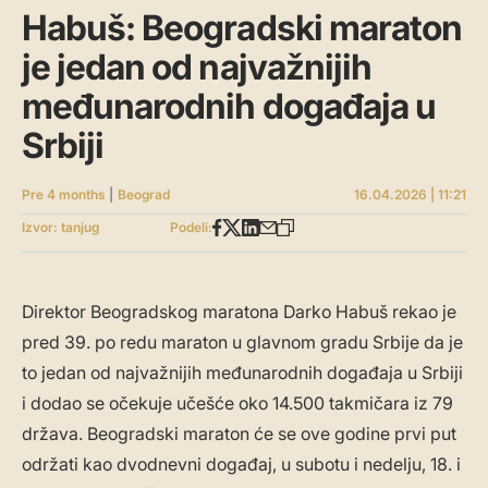
Habuš: Beogradski maraton
je jedan od najvažnijih
međunarodnih događaja u
Srbiji
Pre 4 months
|
Beograd
16.04.2026 | 11:21
Izvor: tanjug
Podeli:
Direktor Beogradskog maratona Darko Habuš rekao je
pred 39. po redu maraton u glavnom gradu Srbije da je
to jedan od najvažnijih međunarodnih događaja u Srbiji
i dodao se očekuje učešće oko 14.500 takmičara iz 79
država. Beogradski maraton će se ove godine prvi put
održati kao dvodnevni događaj, u subotu i nedelju, 18. i