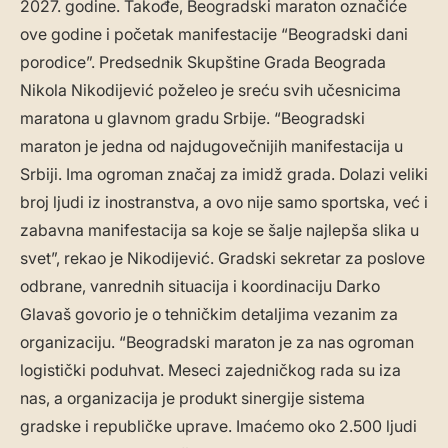
2027. godine. Takođe, Beogradski maraton označiće
ove godine i početak manifestacije “Beogradski dani
porodice”. Predsednik Skupštine Grada Beograda
Nikola Nikodijević poželeo je sreću svih učesnicima
maratona u glavnom gradu Srbije. “Beogradski
maraton je jedna od najdugovečnijih manifestacija u
Srbiji. Ima ogroman značaj za imidž grada. Dolazi veliki
broj ljudi iz inostranstva, a ovo nije samo sportska, već i
zabavna manifestacija sa koje se šalje najlepša slika u
svet”, rekao je Nikodijević. Gradski sekretar za poslove
odbrane, vanrednih situacija i koordinaciju Darko
Glavaš govorio je o tehničkim detaljima vezanim za
organizaciju. “Beogradski maraton je za nas ogroman
logistički poduhvat. Meseci zajedničkog rada su iza
nas, a organizacija je produkt sinergije sistema
gradske i republičke uprave. Imaćemo oko 2.500 ljudi