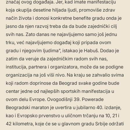
značaj ovog događaja. Jer, kad imate manifestaciju
koja okuplja desetine hiljada ljudi, promoviše zdrav
način života i donosi konkretne benefite gradu onda je
jasno da njen razvoj treba da da bude zajednički cilj
svih nas. Zato danas ne najavljujemo samo još jednu
trku, već najavljujemo događaj koji pripada ovom
gradu i njegovim ljudima”, istakao je Habuš. Dodao je
zatim da veruje da zajedničkim radom svih nas,
institucija, partnera i organizatora, može da se podigne
organizacija na još viši nivo. Na kraju se zahvalio svima
koji radom doprinose da Beograd svake godine bude
centar jedne od najlepših sportskih manifestacija u
ovom delu Evrope. Ovogodišnji 39. Powerade
Beogradski maraton je uvertira u jubilarno 40. izdanje,
kao i Evropsko prvenstvo u uličnom trčanju na 10, 21 i
42 kilometra, koje će se u glavnom gradu Srbije održati