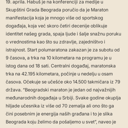
19. aprila. Habuš je na konferenciji za medije u
Skupštini Grada Beograda poručio da je Maraton
manifestacija koja je mnogo više od sportskog
događaja, koja već skoro četiri decenije oblikuje
identitet našeg grada, spaja ljude i šalje snažnu poruku
o vrednostima kao što su zdravlje, zajedništvo i
istrajnost. Start polumaratona zakazan je za subotu od
9 časova, a trka na 10 kilometara na programu je u
istog dana od 18 sati. Centralni događaj, maratonska
trka na 42.195 kilometara, počinje u nedelju u osam
časova. Očekuje se učešće oko 14.500 takmičara iz 79
država. “Beogradski maraton je jedan od najvažnijih
međunarodnih događaja u Srbiji. Svake godine okuplja
hiljade učesnika iz više od 70 zemalja ali ono što ga
čini posebnim je energija naših građana i to je slika
Beograda koju želimo da pošaljemo u svet”, naveo je