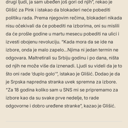
drugi ljudi, ja sam ubeđen još gori od njih”, rekao je
Glišić za Pink i istakao da blokaderi neće pobediti
politiku rada. Prema njegovim rečima, blokaderi nikada
nisu očekivali da će pobediti na izborima, oni su mislili
da će prošle godine u martu mesecu pobediti na ulici i
izvesti obojenu revoluciju. “Kada mora da se ide na
izbore, onda je malo zapelo…Njima ni jedan termin ne
odgovara. Maltretirali su Srbiju godinu i po dana, ništa
od njih ne može više da iznenadi. Ljudi su videli da je to
što oni rade ‘duplo golo'”, istakao je Glišić. Dodao je da
je Srpska napredna stranka uvek spremna za izbore.
“Za 18 godina koliko sam u SNS mi se pripremamo za
izbore kao da su svake prve nedelje, to rade
odgovorne i dobro uređene stranke”, kazao je Glišić.