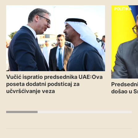
POLITIKA
POLITIKA
Vučić ispratio predsednika UAE:Ova
poseta dodatni podsticaj za
Predsedni
učvršćivanje veza
došao u S