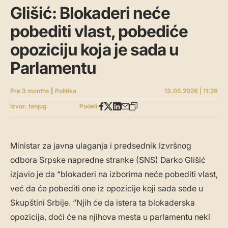
Glišić: Blokaderi neće
pobediti vlast, pobediće
opoziciju koja je sada u
Parlamentu
Pre 3 months
|
Politika
13.05.2026 | 11:26
Izvor: tanjug
Podeli:
Ministar za javna ulaganja i predsednik Izvršnog
odbora Srpske napredne stranke (SNS) Darko Glišić
izjavio je da “blokaderi na izborima neće pobediti vlast,
već da će pobediti one iz opozicije koji sada sede u
Skupštini Srbije. “Njih će da istera ta blokaderska
opozicija, doći će na njihova mesta u parlamentu neki