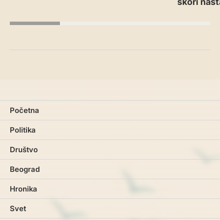
skori nas
Početna
Politika
Društvo
Beograd
Hronika
Svet