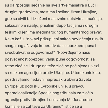
su da “poštuju sećanje na sve žrtve masakra u Buči i
drugim gradovima, mestima i selima širom Ukrajine,
gde su civili bili izloženi masovnim ubistvima, mučenju,
seksualnom nasilju, prisilnim deportacijama i drugim
teškim kršenjima međunarodnog humanitarnog prava”.
Kako kažu, “dokazi prikupljeni nakon povlačenja ruskih
snaga naglašavaju imperativ da se obezbedi puna i
sveobuhvatna odgovornost”. “Potvrđujemo našu
posvećenost obezbeđivanju pune odgovornosti za
ratne zločine i druge najteže zločine počinjene u vezi
sa ruskom agresijom protiv Ukrajine. U tom kontekstu,
pozdravljamo nedavni napredak u okviru Saveta
Evrope, uz podršku Evropske unije, u pravcu
operacionalizacije Specijalnog tribunala za zločin
agresije protiv Ukrajine i osnivanja Međunarodne
komisije za zahteve za Ukrajinu”, ističe se u