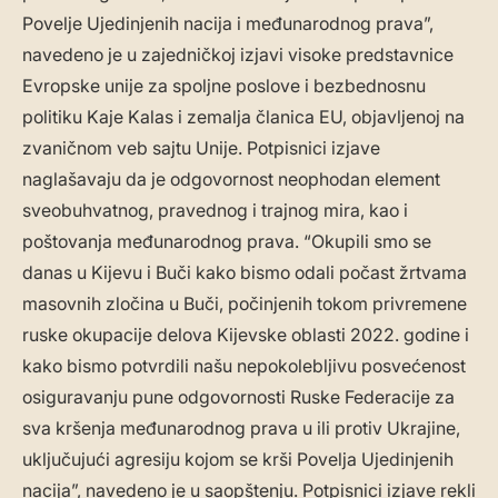
Povelje Ujedinjenih nacija i međunarodnog prava”,
navedeno je u zajedničkoj izjavi visoke predstavnice
Evropske unije za spoljne poslove i bezbednosnu
politiku Kaje Kalas i zemalja članica EU, objavljenoj na
zvaničnom veb sajtu Unije. Potpisnici izjave
naglašavaju da je odgovornost neophodan element
sveobuhvatnog, pravednog i trajnog mira, kao i
poštovanja međunarodnog prava. “Okupili smo se
danas u Kijevu i Buči kako bismo odali počast žrtvama
masovnih zločina u Buči, počinjenih tokom privremene
ruske okupacije delova Kijevske oblasti 2022. godine i
kako bismo potvrdili našu nepokolebljivu posvećenost
osiguravanju pune odgovornosti Ruske Federacije za
sva kršenja međunarodnog prava u ili protiv Ukrajine,
uključujući agresiju kojom se krši Povelja Ujedinjenih
nacija”, navedeno je u saopštenju. Potpisnici izjave rekli