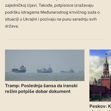
zajedničkoj izjavi. Takođe, potpisnice izražavaju
podršku istragama Međunarodnog krivičnog suda o
situaciji u Ukrajini i pozivaju na punu saradnju svih
država.
Tramp: Poslednja šansa da iranski
režim potpiše dobar dokument
Peskov: Kr