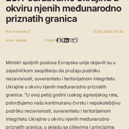
okviru njenih međunarodno
priznatih granica
Pre 4 months
|
31.03.2026 | 11:20
Izvor: tanjug
Podeli:
Ministri spoljnih poslova Evropske unije objavili su u
zajedničkom saopštenju da pružaju podršku
nezavisnosti, suverenitetu i teritorijalnom integritetu
Ukrajine u okviru njenih međunarodno priznatih
granica. “U ovoj petoj godini ruskog agresijskog rata,
potvrđujemo našu kontinuiranu čvrstu i nepokolebljivu
podršku nezavisnosti, suverenitetu i teritorijalnom
integritetu Ukrajine u okviru njenih međunarodno
priznatih granica, u skladu sa ciljevima i principima