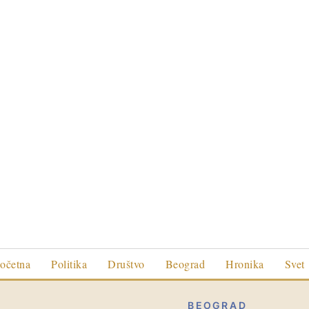
očetna
Politika
Društvo
Beograd
Hronika
Svet
BEOGRAD