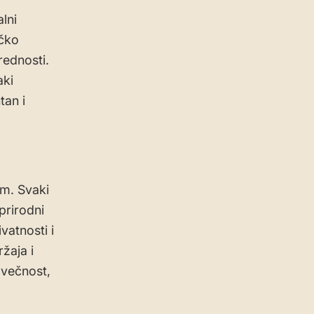
lni
ičko
rednosti.
aki
tan i
em. Svaki
prirodni
vatnosti i
žaja i
ovečnost,