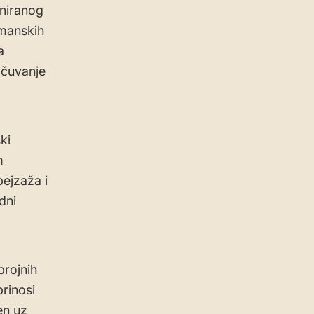
aniranog
tmanskih
a
očuvanje
ki
m
ejzaža i
dni
brojnih
prinosi
en uz