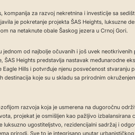
s, kompanija za razvoj nekretnina i investicije sa sedi
ajavila je pokretanje projekta ŠAS Heights, luksuzne des
om na netaknute obale Šaskog jezera u Crnoj Gori.
 jednom od najbolje očuvanih i još uvek neotkrivenih 
, ŠAS Heights predstavlja nastavak međunarodne eks
 Eagle Hills i potvrđuje njenu posvećenost stvaranju p
ih destinacija koje su u skladu sa prirodnim okruženj
ozofijom razvoja koja je usmerena na dugoročnu održi
ivota, projekat je osmišljen kao pažljivo izbalansirana 
e luksuzno ugostiteljstvo, rezidencijalni sadržaj i odg
ma prirodi. Sve to je integrisano unutar urbanističkog