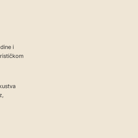
dine i
rističkom
skustva
z,