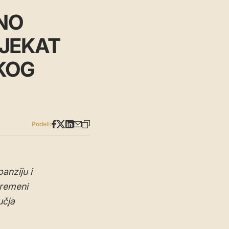
LNO
OJEKAT
KOG
Podeli:
anziju i
vremeni
učja