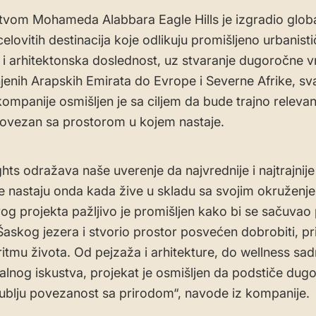
vom Mohameda Alabbara Eagle Hills je izgradio globa
celovitih destinacija koje odlikuju promišljeno urbanist
e i arhitektonska doslednost, uz stvaranje dugoročne v
jenih Arapskih Emirata do Evrope i Severne Afrike, sv
kompanije osmišljen je sa ciljem da bude trajno relevan
ovezan sa prostorom u kojem nastaje.
hts odražava naše uverenje da najvrednije i najtrajnije
je nastaju onda kada žive u skladu sa svojim okruženj
og projekta pažljivo je promišljen kako bi se sačuvao 
Šaskog jezera i stvorio prostor posvećen dobrobiti, pri
ritmu života. Od pejzaža i arhitekture, do wellness sadr
jalnog iskustva, projekat je osmišljen da podstiče dug
dublju povezanost sa prirodom“, navode iz kompanije.