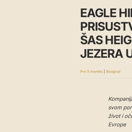
EAGLE HI
PRISUST
ŠAS HEI
JEZERA 
Pre 3 months
|
Beograd
Kompanija
svom port
život i o
Evrope