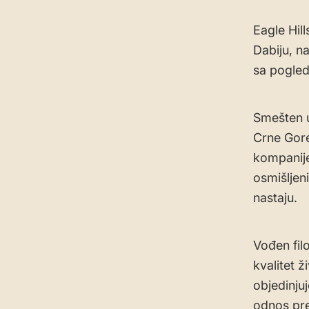
Eagle Hill
Dabiju, n
sa pogled
Smešten u
Crne Gore
kompanije
osmišljen
nastaju.
Vođen fil
kvalitet ž
objedinjuj
odnos pre