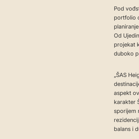
Pod vođst
portfolio 
planiranj
Od Ujedin
projekat 
duboko p
„ŠAS Heig
destinaci
aspekt ov
karakter 
sporijem 
rezidenci
balans i 