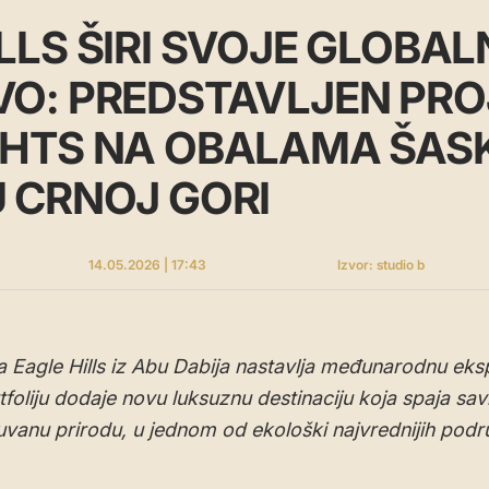
LLS ŠIRI SVOJE GLOBA
VO: PREDSTAVLJEN PR
GHTS NA OBALAMA ŠAS
U CRNOJ GORI
14.05.2026 | 17:43
Izvor: studio b
 Eagle Hills iz Abu Dabija nastavlja međunarodnu eksp
foliju dodaje novu luksuznu destinaciju koja spaja sa
čuvanu prirodu, u jednom od ekološki najvrednijih podr