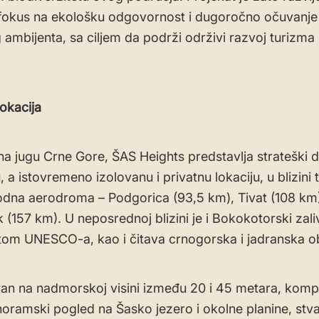
fokus na ekološku odgovornost i dugoročno očuvanje
 ambijenta, sa ciljem da podrži održivi razvoj turizma
lokacija
a jugu Crne Gore, ŠAS Heights predstavlja strateški 
a istovremeno izolovanu i privatnu lokaciju, u blizini t
na aerodroma – Podgorica (93,5 km), Tivat (108 km)
(157 km). U neposrednoj blizini je i Bokokotorski zaliv,
tom UNESCO-a, kao i čitava crnogorska i jadranska o
ran na nadmorskoj visini između 20 i 45 metara, komp
oramski pogled na Šasko jezero i okolne planine, stva