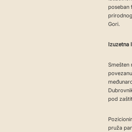
poseban 
prirodnog
Gori.
Izuzetna 
Smešten n
povezanu, 
međunarod
Dubrovnik 
pod zašti
Pozicioni
pruža pan