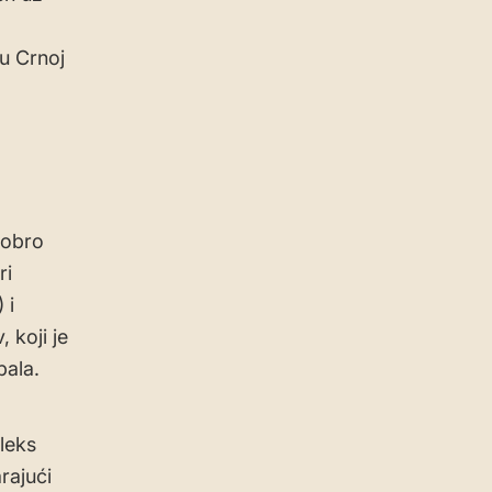
 u Crnoj
dobro
ri
 i
 koji je
bala.
leks
rajući