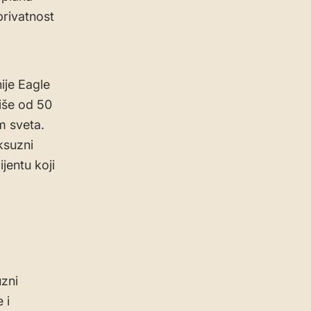
privatnost
ije Eagle
više od 50
m sveta.
uksuzni
jentu koji
uzni
 i