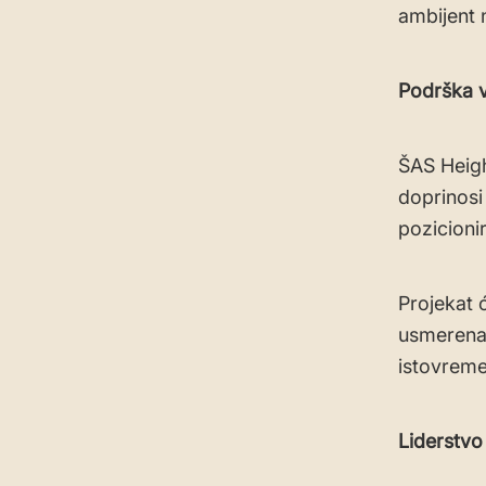
ambijent 
Podrška v
ŠAS Heigh
doprinosi
pozicioni
Projekat ć
usmerena n
istovreme
Liderstvo