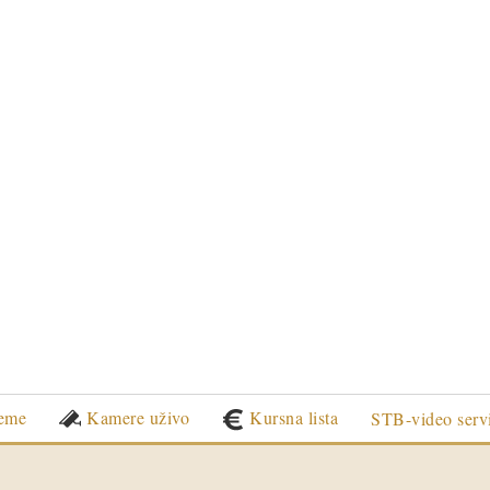
eme
Kamere uživo
Kursna lista
STB-video serv