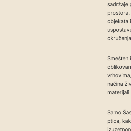
sadržaje 
prostora.
objekata i
uspostave
okruženja
Smešten i
oblikovan
vrhovima,
načina ži
materijali
Samo Šask
ptica, kak
izuzetnom