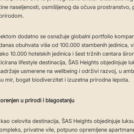
tine naseljenosti, osmišljenog da očuva prostranstvo, 
 prirodom.
ektom dodatno se osnažuje globalni portfolio kompan
ji danas obuhvata više od 100.000 stambenih jedinica, 
eko 10.000 hotelskih jedinica i šest tržnih centara širo
icirana lifestyle destinacija, ŠAS Heights objedinjuje l
sadržaje usmerene na wellbeing i održivi razvoj, u ambi
u mir, bogat biodiverzitet i izuzetna prirodna lepota.
orenjen u prirodi i blagostanju
 kao celovita destinacija, ŠAS Heights objedinjuje luks
kompleks, privatne vile, potpuno opremljene apartmane