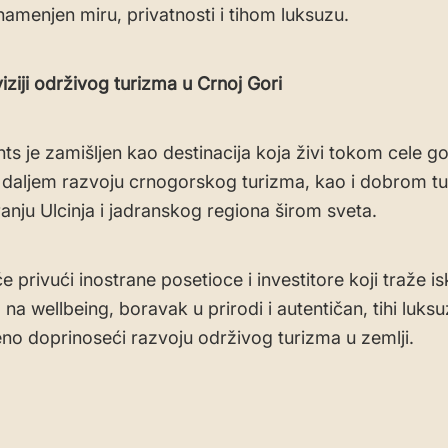
namenjen miru, privatnosti i tihom luksuzu.
iziji održivog turizma u Crnoj Gori
ts je zamišljen kao destinacija koja živi tokom cele go
 daljem razvoju crnogorskog turizma, kao i dobrom tu
ranju Ulcinja i jadranskog regiona širom sveta.
e privući inostrane posetioce i investitore koji traže i
a wellbeing, boravak u prirodi i autentičan, tihi luksu
no doprinoseći razvoju održivog turizma u zemlji.