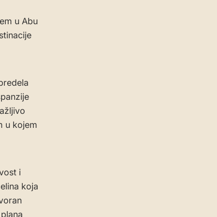
štem u Abu
tinacije
predela
panzije
ažljivo
em u kojem
vost i
celina koja
ovoran
 plana