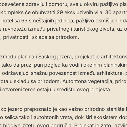
posvećene zdravlju i odmoru, sve u okviru pažljivo pl
 Kompleks će obuhvatiti 29 ekskluzivnih vila, 30 apar
 hotel sa 69 smeštajnih jedinica, pažljivo osmišljenih d
 ravnotežu između privatnog i turističkog života, uz 
, privatnosti i sklada sa prirodom.
zmeđu planina i Šaskog jezera, projekat je arhitektons
 tako da pruži pun pogled ka vodi i okolnim planinski
 održavajući snažnu povezanost između arhitekture, p
vota u skladu sa prirodom. Autohtona vegetacija, priro
 i otvoreni teren ostaju u središtu ovog projekta.
o jezero prepoznato je kao važno prirodno stanište 
o selica tako i autohtonih vrsta, dok širi ekosistem do
 biodiverzitetu ovog područja. Projekat je zato razvij