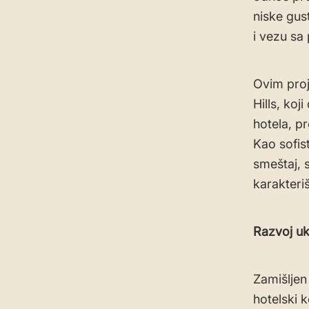
niske gus
i vezu sa
Ovim proj
Hills, ko
hotela, pr
Kao sofist
smeštaj, 
karakteriš
Razvoj uk
Zamišljen
hotelski 