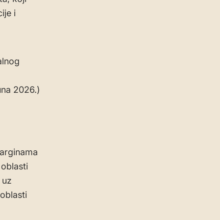
je i
alnog
na 2026.)
marginama
oblasti
 uz
oblasti