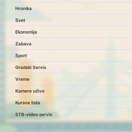
Hronika
Svet
Ekonomija
Zabava
Sport
Gradski Servis
Vreme
Kamere uživo
Kursna lista
STB-video servis