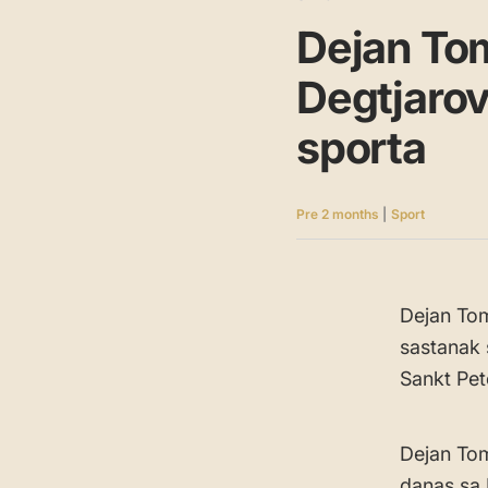
Dejan To
Degtjaro
sporta
Pre 2 months
|
Sport
Dejan Tom
sastanak 
Sankt Pe
Dejan Tom
danas sa 