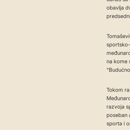
obavlja d
predsedni
Tomašević
sportsko-
međunaro
na kome s
“Budućnos
Tokom raz
Međunaro
razvoja s
poseban a
sporta i 