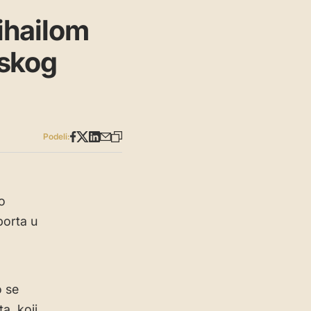
ihailom
uskog
Podeli:
o
porta u
o se
a, koji