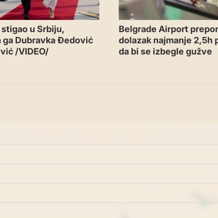
Belgrade Airport prepor
stigao u Srbiju,
dolazak najmanje 2,5h p
a ga Dubravka Đedović
da bi se izbegle gužve
vić /VIDEO/