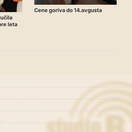
Cene goriva do 14.avgusta
učila
re leta