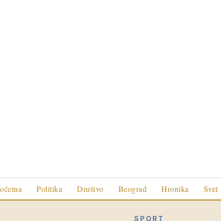
očetna
Politika
Društvo
Beograd
Hronika
Svet
SPORT