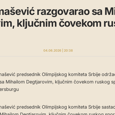
mašević razgovarao sa M
vim, ključnim čovekom r
04.06.2026 | 20:38
ašević predsednik Olimpijskog komiteta Srbije održa
sa Mihailom Degtjarovim, ključnim čovekom ruskog s
tersburgu
ašević predsednik Olimpijskog komiteta Srbije sasta
Mihailom Degtjarovim, ključnim čovekom ruskog sport