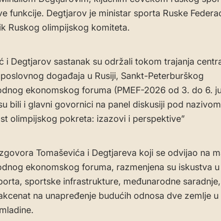
ve funkcije. Degtjarov je ministar sporta Ruske Federaci
k Ruskog olimpijskog komiteta.
 i Degtjarov sastanak su održali tokom trajanja centr
poslovnog događaja u Rusiji, Sankt-Peterburškog
dnog ekonomskog foruma (PMEF-2026 od 3. do 6. ju
u bili i glavni govornici na panel diskusiji pod nazivom
t olimpijskog pokreta: izazovi i perspektive”
govora Tomaševića i Degtjareva koji se odvijao na 
dnog ekonomskog foruma, razmenjena su iskustva u 
porta, sportske infrastrukture, međunarodne saradnje,
kcenat na unapređenje budućih odnosa dve zemlje u 
omladine.