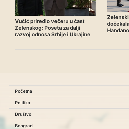
Zelenski 
Vučić priredio večeru u čast
dočekal
Zelenskog: Poseta za dalji
Handano
razvoj odnosa Srbije i Ukrajine
Početna
Politika
Društvo
Beograd