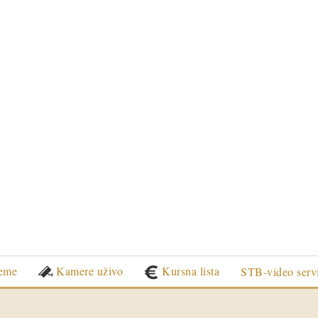
eme
Kamere uživo
Kursna lista
STB-video serv