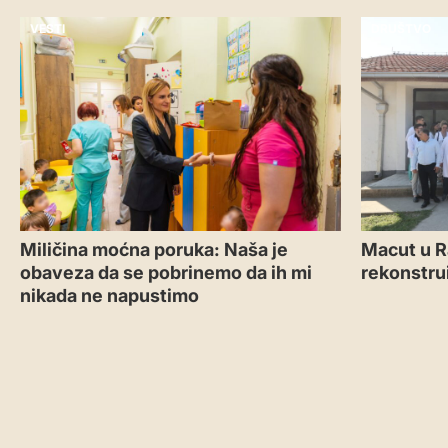
VESTI
DRUŠTVO
Miličina moćna poruka: Naša je
Macut u R
obaveza da se pobrinemo da ih mi
rekonstru
nikada ne napustimo