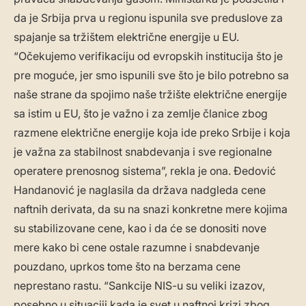
da je Srbija prva u regionu ispunila sve preduslove za
spajanje sa tržištem električne energije u EU.
“Očekujemo verifikaciju od evropskih institucija što je
pre moguće, jer smo ispunili sve što je bilo potrebno sa
naše strane da spojimo naše tržište električne energije
sa istim u EU, što je važno i za zemlje članice zbog
razmene električne energije koja ide preko Srbije i koja
je važna za stabilnost snabdevanja i sve regionalne
operatere prenosnog sistema”, rekla je ona. Đedović
Handanović je naglasila da država nadgleda cene
naftnih derivata, da su na snazi konkretne mere kojima
su stabilizovane cene, kao i da će se donositi nove
mere kako bi cene ostale razumne i snabdevanje
pouzdano, uprkos tome što na berzama cene
neprestano rastu. “Sankcije NIS-u su veliki izazov,
posebno u situaciji kada je svet u naftnoj krizi zbog