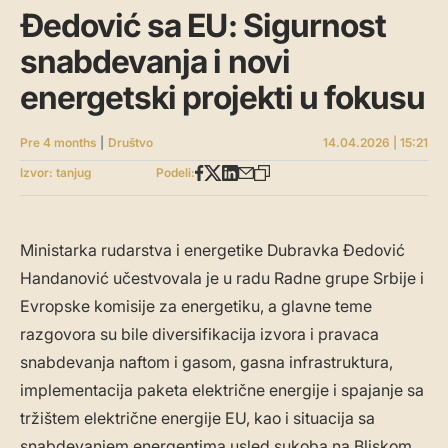
Đedović sa EU: Sigurnost
snabdevanja i novi
energetski projekti u fokusu
Pre 4 months
|
Društvo
14.04.2026 | 15:21
Izvor: tanjug
Podeli:
Ministarka rudarstva i energetike Dubravka Đedović
Handanović učestvovala je u radu Radne grupe Srbije i
Evropske komisije za energetiku, a glavne teme
razgovora su bile diversifikacija izvora i pravaca
snabdevanja naftom i gasom, gasna infrastruktura,
implementacija paketa električne energije i spajanje sa
tržištem električne energije EU, kao i situacija sa
snabdevanjem energentima usled sukoba na Bliskom