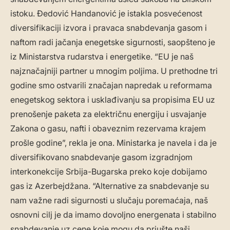
istoku. Đedović Handanović je istakla posvećenost
diversifikaciji izvora i pravaca snabdevanja gasom i
naftom radi jačanja enegetske sigurnosti, saopšteno je
iz Ministarstva rudarstva i energetike. “EU je naš
najznačajniji partner u mnogim poljima. U prethodne tri
godine smo ostvarili značajan napredak u reformama
enegetskog sektora i usklađivanju sa propisima EU uz
prenošenje paketa za električnu energiju i usvajanje
Zakona o gasu, nafti i obaveznim rezervama krajem
prošle godine”, rekla je ona. Ministarka je navela i da je
diversifikovano snabdevanje gasom izgradnjom
interkonekcije Srbija-Bugarska preko koje dobijamo
gas iz Azerbejdžana. “Alternative za snabdevanje su
nam važne radi sigurnosti u slučaju poremaćaja, naš
osnovni cilj je da imamo dovoljno energenata i stabilno
snabdevanje uz cene koje mogu da priušte naši