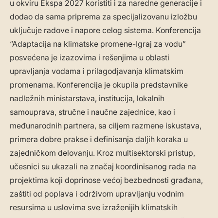
u okviru Ekspa 2027 koristiti i za naredne generacije i
dodao da sama priprema za specijalizovanu izložbu
uključuje radove i napore celog sistema. Konferencija
“Adaptacija na klimatske promene-Igraj za vodu”
posvećena je izazovima i rešenjima u oblasti
upravljanja vodama i prilagodjavanja klimatskim
promenama. Konferencija je okupila predstavnike
nadležnih ministarstava, institucija, lokalnih
samouprava, stručne i naučne zajednice, kao i
međunarodnih partnera, sa ciljem razmene iskustava,
primera dobre prakse i definisanja daljih koraka u
zajedničkom delovanju. Kroz multisektorski pristup,
učesnici su ukazali na značaj koordinisanog rada na
projektima koji doprinose većoj bezbednosti građana,
zaštiti od poplava i održivom upravljanju vodnim
resursima u uslovima sve izraženijih klimatskih