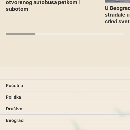
otvorenog autobusa petkom i
U Beograd
subotom
stradale u
crkvi sve
Početna
Politika
Društvo
Beograd