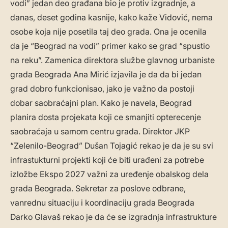
vodi” jedan deo građana bio je protiv izgradnje, a
danas, deset godina kasnije, kako kaže Vidović, nema
osobe koja nije posetila taj deo grada. Ona je ocenila
da je “Beograd na vodi” primer kako se grad “spustio
na reku”. Zamenica direktora službe glavnog urbaniste
grada Beograda Ana Mirić izjavila je da da bi jedan
grad dobro funkcionisao, jako je važno da postoji
dobar saobraćajni plan. Kako je navela, Beograd
planira dosta projekata koji ce smanjiti opterecenje
saobraćaja u samom centru grada. Direktor JKP
“Zelenilo-Beograd” Dušan Tojagić rekao je da je su svi
infrastukturni projekti koji će biti urađeni za potrebe
izložbe Ekspo 2027 važni za uređenje obalskog dela
grada Beograda. Sekretar za poslove odbrane,
vanrednu situaciju i koordinaciju grada Beograda
Darko Glavaš rekao je da će se izgradnja infrastrukture