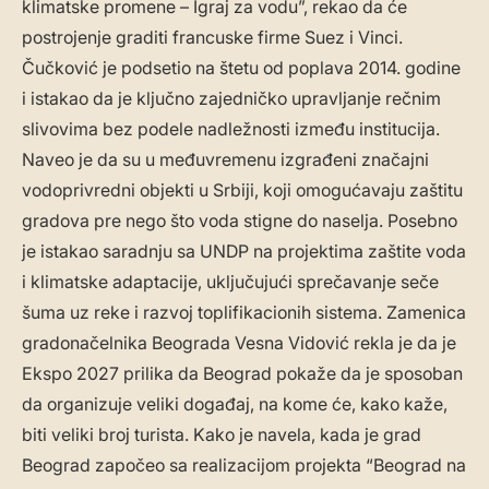
klimatske promene – Igraj za vodu”, rekao da će
postrojenje graditi francuske firme Suez i Vinci.
Čučković je podsetio na štetu od poplava 2014. godine
i istakao da je ključno zajedničko upravljanje rečnim
slivovima bez podele nadležnosti između institucija.
Naveo je da su u međuvremenu izgrađeni značajni
vodoprivredni objekti u Srbiji, koji omogućavaju zaštitu
gradova pre nego što voda stigne do naselja. Posebno
je istakao saradnju sa UNDP na projektima zaštite voda
i klimatske adaptacije, uključujući sprečavanje seče
šuma uz reke i razvoj toplifikacionih sistema. Zamenica
gradonačelnika Beograda Vesna Vidović rekla je da je
Ekspo 2027 prilika da Beograd pokaže da je sposoban
da organizuje veliki događaj, na kome će, kako kaže,
biti veliki broj turista. Kako je navela, kada je grad
Beograd započeo sa realizacijom projekta “Beograd na