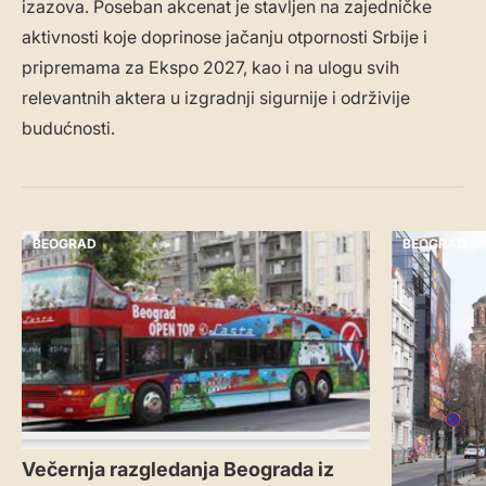
izazova. Poseban akcenat je stavljen na zajedničke
aktivnosti koje doprinose jačanju otpornosti Srbije i
pripremama za Ekspo 2027, kao i na ulogu svih
relevantnih aktera u izgradnji sigurnije i održivije
budućnosti.
BEOGRAD
BEOGRAD
Večernja razgledanja Beograda iz