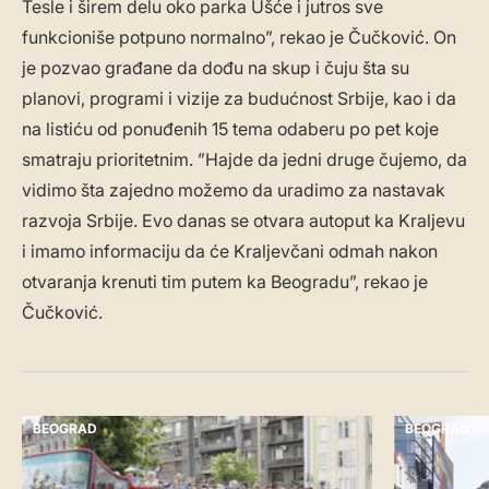
Tesle i širem delu oko parka Ušće i jutros sve
funkcioniše potpuno normalno”, rekao je Čučković. On
je pozvao građane da dođu na skup i čuju šta su
planovi, programi i vizije za budućnost Srbije, kao i da
na listiću od ponuđenih 15 tema odaberu po pet koje
smatraju prioritetnim. ”Hajde da jedni druge čujemo, da
vidimo šta zajedno možemo da uradimo za nastavak
razvoja Srbije. Evo danas se otvara autoput ka Kraljevu
i imamo informaciju da će Kraljevčani odmah nakon
otvaranja krenuti tim putem ka Beogradu”, rekao je
Čučković.
BEOGRAD
BEOGRAD