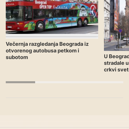
Večernja razgledanja Beograda iz
otvorenog autobusa petkom i
U Beograd
subotom
stradale u
crkvi sve