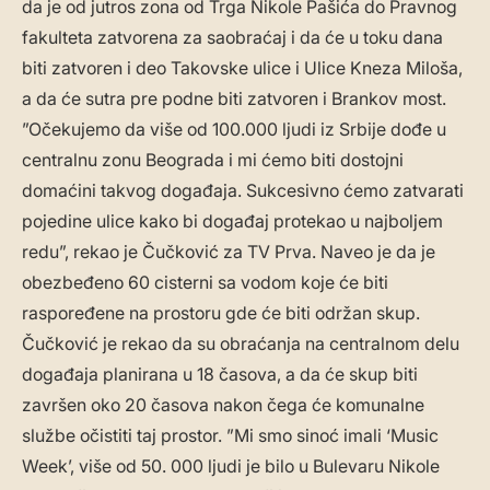
da je od jutros zona od Trga Nikole Pašića do Pravnog
fakulteta zatvorena za saobraćaj i da će u toku dana
biti zatvoren i deo Takovske ulice i Ulice Kneza Miloša,
a da će sutra pre podne biti zatvoren i Brankov most.
”Očekujemo da više od 100.000 ljudi iz Srbije dođe u
centralnu zonu Beograda i mi ćemo biti dostojni
domaćini takvog događaja. Sukcesivno ćemo zatvarati
pojedine ulice kako bi događaj protekao u najboljem
redu”, rekao je Čučković za TV Prva. Naveo je da je
obezbeđeno 60 cisterni sa vodom koje će biti
raspoređene na prostoru gde će biti održan skup.
Čučković je rekao da su obraćanja na centralnom delu
događaja planirana u 18 časova, a da će skup biti
završen oko 20 časova nakon čega će komunalne
službe očistiti taj prostor. ”Mi smo sinoć imali ‘Music
Week’, više od 50. 000 ljudi je bilo u Bulevaru Nikole