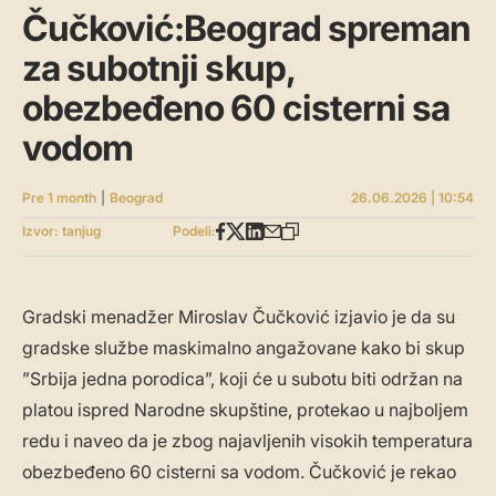
Čučković:Beograd spreman
za subotnji skup,
obezbeđeno 60 cisterni sa
vodom
Pre 1 month
|
Beograd
26.06.2026 | 10:54
Izvor: tanjug
Podeli:
Gradski menadžer Miroslav Čučković izjavio je da su
gradske službe maskimalno angažovane kako bi skup
”Srbija jedna porodica”, koji će u subotu biti održan na
platou ispred Narodne skupštine, protekao u najboljem
redu i naveo da je zbog najavljenih visokih temperatura
obezbeđeno 60 cisterni sa vodom. Čučković je rekao