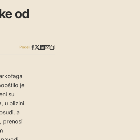
tke od
Podeli:
sarkofaga
opštilo je
eni su
 u blizini
osudi, a
, prenosi
om
, navodi