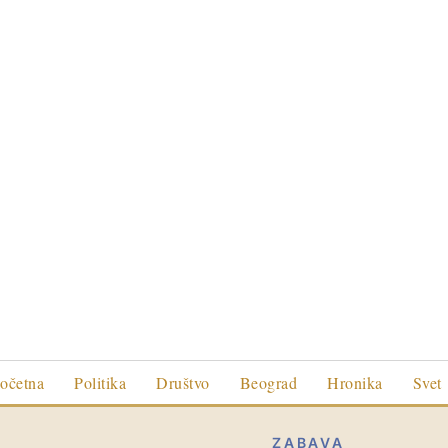
očetna
Politika
Društvo
Beograd
Hronika
Svet
ZABAVA