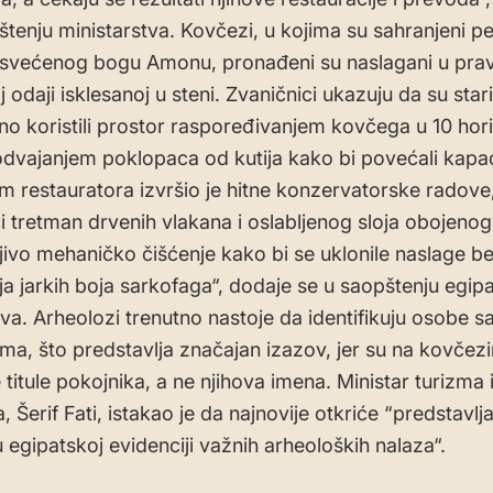
štenju ministarstva. Kovčezi, u kojima su sahranjeni pe
svećenog bogu Amonu, pronađeni su naslagani u pra
odaji isklesanoj u steni. Zvaničnici ukazuju da su star
o koristili prostor raspoređivanjem kovčega u 10 hori
odvajanjem poklopaca od kutija kako bi povećali kapac
im restauratora izvršio je hitne konzervatorske radove
ći tretman drvenih vlakana i oslabljenog sloja obojenog
ljivo mehaničko čišćenje kako bi se uklonile naslage b
ja jarkih boja sarkofaga“, dodaje se u saopštenju egip
tva. Arheolozi trenutno nastoje da identifikuju osobe s
ma, što predstavlja značajan izazov, jer su na kovčez
titule pokojnika, a ne njihova imena. Ministar turizma 
a, Šerif Fati, istakao je da najnovije otkriće “predstavl
 egipatskoj evidenciji važnih arheoloških nalaza“.