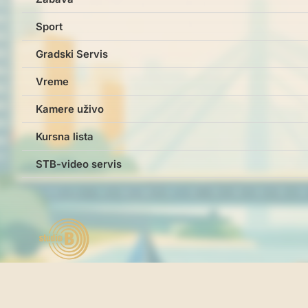
Sport
Gradski Servis
Vreme
Kamere uživo
Kursna lista
STB-video servis
Studio B © studiob.rs 2026