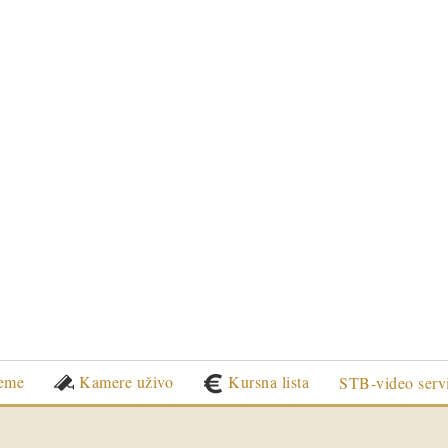
eme
Kamere uživo
Kursna lista
STB-video serv