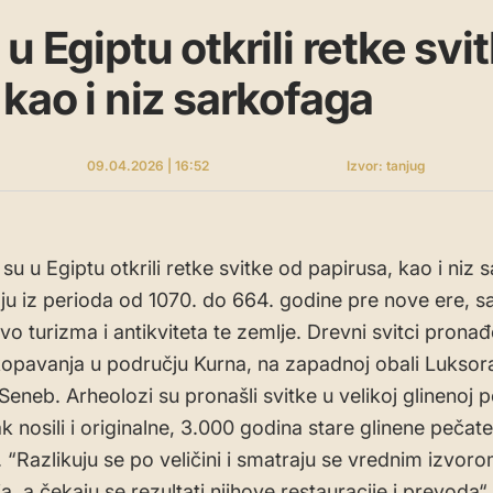
u Egiptu otkrili retke svi
 kao i niz sarkofaga
09.04.2026 | 16:52
Izvor: tanjug
su u Egiptu otkrili retke svitke od papirusa, kao i niz 
aju iz perioda od 1070. do 664. godine pre nove ere, sa
vo turizma i antikviteta te zemlje. Drevni svitci pronađ
opavanja u području Kurna, na zapadnoj obali Luksora,
Seneb. Arheolozi su pronašli svitke u velikoj glinenoj p
k nosili i originalne, 3.000 godina stare glinene pečate
. “Razlikuju se po veličini i smatraju se vrednim izvor
a, a čekaju se rezultati njihove restauracije i prevoda“