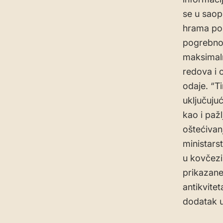
se u saop
hrama po
pogrebnoj 
maksimaln
redova i 
odaje. “T
uključuju
kao i paž
oštećivan
ministars
u kovčezi
prikazane 
antikvitet
dodatak u