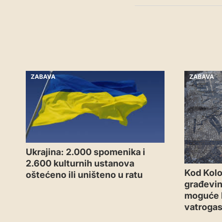
ZABAVA
ZABAVA
Ukrajina: 2.000 spomenika i
2.600 kulturnih ustanova
Kod Kol
oštećeno ili uništeno u ratu
građevin
moguće 
vatroga