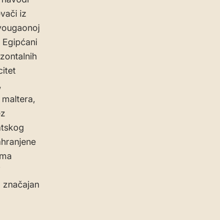
vači iz
vougaonoj
i Egipćani
zontalnih
itet
,
 maltera,
ez
atskog
ahranjene
ima
i
ja značajan