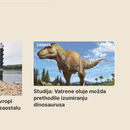
ZABAVA
Studija: Vatrene oluje možda
prethodile izumiranju
vropi
dinosaurusa
,zaostalu