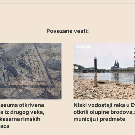
Povezane vesti:
ZABAVA
oseuma otkrivena
Niski vodostaji reka u E
a iz drugog veka,
otkrili olupine brodova
kasarna rimskih
municiju i predmete
saca