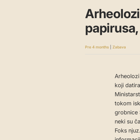
Arheolozi 
papirusa,
Pre 4 months
|
Zabava
Arheolozi 
koji datir
Ministarst
tokom isk
grobnice 
neki su ča
Foks njuz
informacij