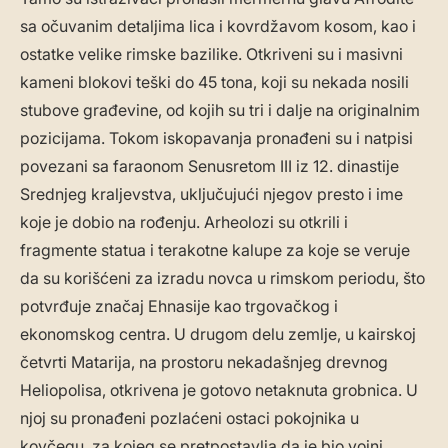
sa očuvanim detaljima lica i kovrdžavom kosom, kao i
ostatke velike rimske bazilike. Otkriveni su i masivni
kameni blokovi teški do 45 tona, koji su nekada nosili
stubove građevine, od kojih su tri i dalje na originalnim
pozicijama. Tokom iskopavanja pronađeni su i natpisi
povezani sa faraonom Senusretom III iz 12. dinastije
Srednjeg kraljevstva, uključujući njegov presto i ime
koje je dobio na rođenju. Arheolozi su otkrili i
fragmente statua i terakotne kalupe za koje se veruje
da su korišćeni za izradu novca u rimskom periodu, što
potvrđuje značaj Ehnasije kao trgovačkog i
ekonomskog centra. U drugom delu zemlje, u kairskoj
četvrti Matarija, na prostoru nekadašnjeg drevnog
Heliopolisa, otkrivena je gotovo netaknuta grobnica. U
njoj su pronađeni pozlaćeni ostaci pokojnika u
kovčegu, za kojeg se pretpostavlja da je bio vojni