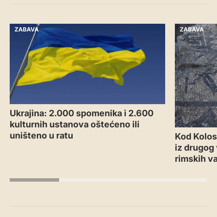
ZABAVA
ZABAVA
Ukrajina: 2.000 spomenika i 2.600
kulturnih ustanova oštećeno ili
uništeno u ratu
Kod Kolos
iz drugog
rimskih v