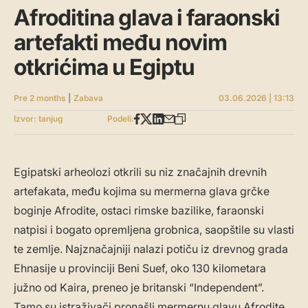
Afroditina glava i faraonski
artefakti među novim
otkrićima u Egiptu
Pre 2 months
|
Zabava
03.06.2026 | 13:13
Izvor: tanjug
Podeli:
Egipatski arheolozi otkrili su niz značajnih drevnih
artefakata, među kojima su mermerna glava grčke
boginje Afrodite, ostaci rimske bazilike, faraonski
natpisi i bogato opremljena grobnica, saopštile su vlasti
te zemlje. Najznačajniji nalazi potiču iz drevnog grada
Ehnasije u provinciji Beni Suef, oko 130 kilometara
južno od Kaira, preneo je britanski “Independent”.
Tamo su istraživači pronašli mermernu glavu Afrodite