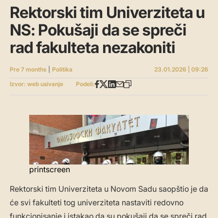
Rektorski tim Univerziteta u
NS: Pokušaji da se spreči
rad fakulteta nezakoniti
Pre 7 months
|
Politika
23.01.2026 | 09:26
Izvor: web usivanje
Podeli:
printscreen
Rektorski tim Univerziteta u Novom Sadu saopštio je da
će svi fakulteti tog univerziteta nastaviti redovno
funkcionisanje i istakao da su pokušaji da se spreči rad