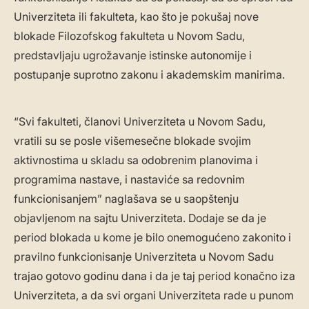
Univerziteta ili fakulteta, kao što je pokušaj nove
blokade Filozofskog fakulteta u Novom Sadu,
predstavljaju ugrožavanje istinske autonomije i
postupanje suprotno zakonu i akademskim manirima.
“Svi fakulteti, članovi Univerziteta u Novom Sadu,
vratili su se posle višemesečne blokade svojim
aktivnostima u skladu sa odobrenim planovima i
programima nastave, i nastaviće sa redovnim
funkcionisanjem” naglašava se u saopštenju
objavljenom na sajtu Univerziteta. Dodaje se da je
period blokada u kome je bilo onemogućeno zakonito i
pravilno funkcionisanje Univerziteta u Novom Sadu
trajao gotovo godinu dana i da je taj period konačno iza
Univerziteta, a da svi organi Univerziteta rade u punom