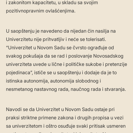
i zakonitom kapacitetu, u skladu sa svojim
pozitivnopravnim ovlašćenjima.
U saopštenju je navedeno da nijedan čin nasilja na
Univerzitetu nije prihvatljiv i neće se tolerisati.
“Univerzitet u Novom Sadu se čvrsto ograđuje od
svakog pokušaja da se rad i poslovanje Novosadskog
univerziteta uvede u lične i političke sukobe i pretenzije
pojedinaca”, ističe se u saopštenju i dodaje da je to
istinska autonomija, autonomija slobodnog i
nesmetanog nastavnog rada, naučnog rada i stvaranja.
Navodi se da Univerzitet u Novom Sadu ostaje pri
praksi striktne primene zakona i drugih propisa u vezi
sa univerzitetom i oštro osuđuje svaki pritisak usmeren