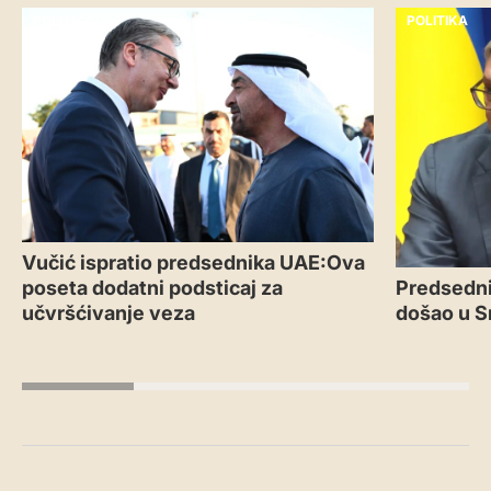
POLITIKA
POLITIKA
Vučić ispratio predsednika UAE:Ova
poseta dodatni podsticaj za
Predsedni
učvršćivanje veza
došao u S