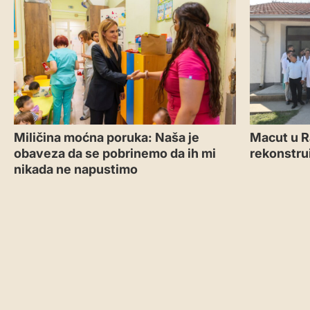
Miličina moćna poruka: Naša je
Macut u R
obaveza da se pobrinemo da ih mi
rekonstru
nikada ne napustimo