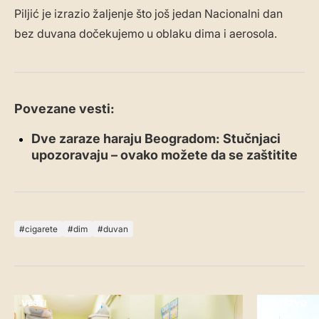
Piljić je izrazio žaljenje što još jedan Nacionalni dan
bez duvana dočekujemo u oblaku dima i aerosola.
Povezane vesti:
Dve zaraze haraju Beogradom: Stučnjaci
upozoravaju – ovako možete da se zaštitite
cigarete
dim
duvan
VESTI
DRUŠTVO