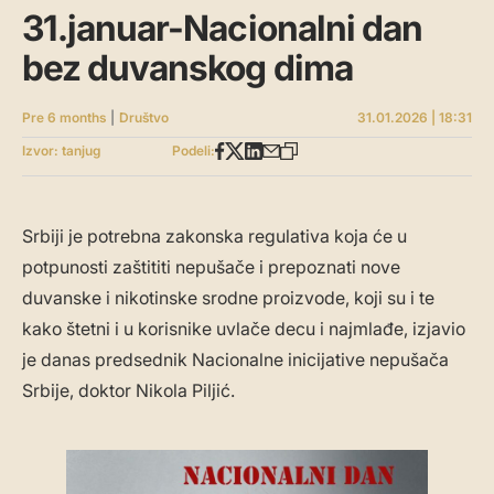
31.januar-Nacionalni dan
bez duvanskog dima
Pre 6 months
|
Društvo
31.01.2026 | 18:31
Izvor: tanjug
Podeli:
Srbiji je potrebna zakonska regulativa koja će u
potpunosti zaštititi nepušače i prepoznati nove
duvanske i nikotinske srodne proizvode, koji su i te
kako štetni i u korisnike uvlače decu i najmlađe, izjavio
je danas predsednik Nacionalne inicijative nepušača
Srbije, doktor Nikola Piljić.