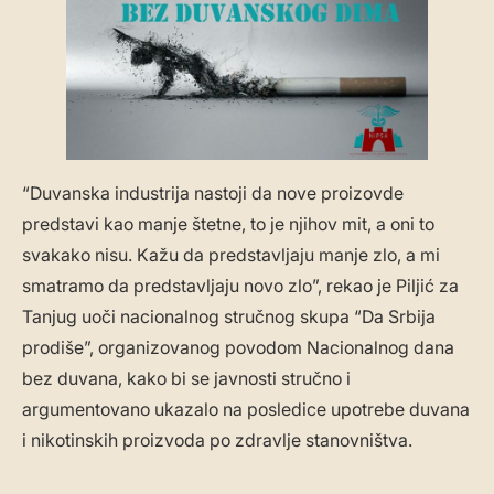
“Duvanska industrija nastoji da nove proizovde
predstavi kao manje štetne, to je njihov mit, a oni to
svakako nisu. Kažu da predstavljaju manje zlo, a mi
smatramo da predstavljaju novo zlo”, rekao je Piljić za
Tanjug uoči nacionalnog stručnog skupa “Da Srbija
prodiše”, organizovanog povodom Nacionalnog dana
bez duvana, kako bi se javnosti stručno i
argumentovano ukazalo na posledice upotrebe duvana
i nikotinskih proizvoda po zdravlje stanovništva.