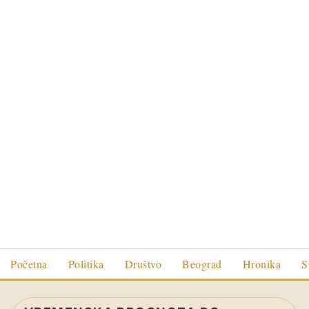
Početna
Politika
Društvo
Beograd
Hronika
S