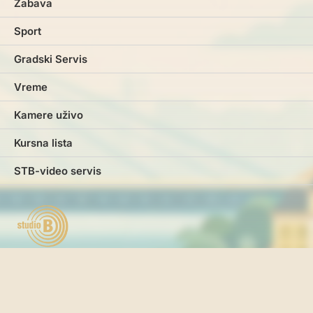
Zabava
Sport
Gradski Servis
Vreme
Kamere uživo
Kursna lista
STB-video servis
Marketing
Impresum
Kontakt
Pravila i uslovi korišćenja
Politika o kolačićima