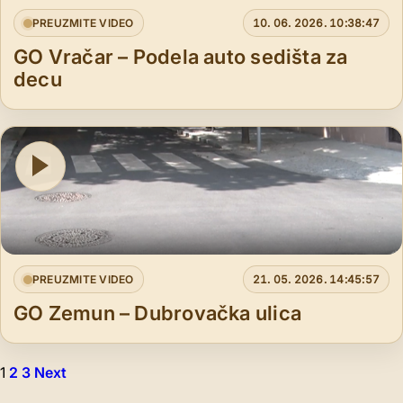
PREUZMITE VIDEO
10. 06. 2026. 10:38:47
GO Vračar – Podela auto sedišta za
decu
PREUZMITE VIDEO
21. 05. 2026. 14:45:57
GO Zemun – Dubrovačka ulica
Posts
1
2
3
Next