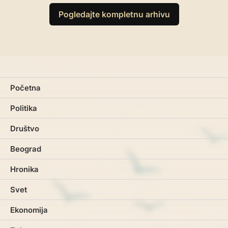
pagination
Pogledajte kompletnu arhivu
Početna
Politika
Društvo
Beograd
Hronika
Svet
Ekonomija