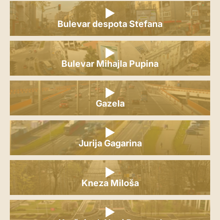
Bulevar despota Stefana
Bulevar Mihajla Pupina
Gazela
Jurija Gagarina
Kneza Miloša